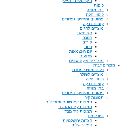
תיקי טלית ותפילין
כיפות
בתי מזוזה
כיסויי חלה
פמוטים ומחזיקי גפרורים
קופות צדקה
מוצרים לחגים
חגי תשרי
חנוכה
פורים
פסח
יום העצמאות
שבועות
מוצרי יודאיקה שונים
מוצרים לבית
כלים ומוצרי מטבח
מוצרים לשולחן
כיסויי חלה
קופות צדקה
בתי מזוזה
פמוטים ומחזיקי גפרורים
תמונות קיר
תמונות קיר שונות ומוביילים
תמונות קיר ממתכת
תמונות קיר מבד
ציורי מים
חצרות ירושלמיות
נופי ירושלים