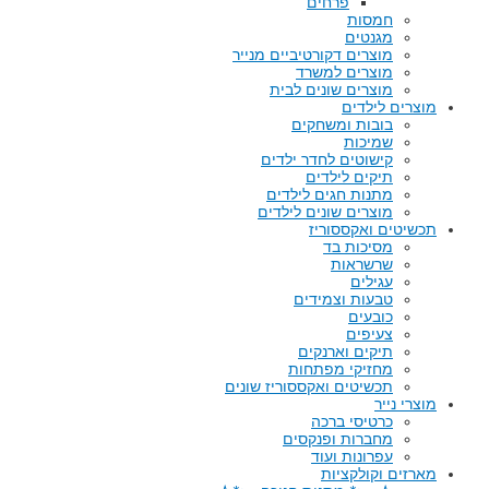
פרחים
חמסות
מגנטים
מוצרים דקורטיביים מנייר
מוצרים למשרד
מוצרים שונים לבית
מוצרים לילדים
בובות ומשחקים
שמיכות
קישוטים לחדר ילדים
תיקים לילדים
מתנות חגים לילדים
מוצרים שונים לילדים
תכשיטים ואקססוריז
מסיכות בד
שרשראות
עגילים
טבעות וצמידים
כובעים
צעיפים
תיקים וארנקים
מחזיקי מפתחות
תכשיטים ואקססוריז שונים
מוצרי נייר
כרטיסי ברכה
מחברות ופנקסים
עפרונות ועוד
מארזים וקולקציות