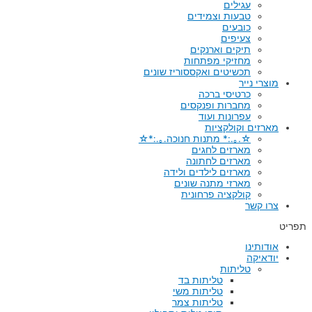
עגילים
טבעות וצמידים
כובעים
צעיפים
תיקים וארנקים
מחזיקי מפתחות
תכשיטים ואקססוריז שונים
מוצרי נייר
כרטיסי ברכה
מחברות ופנקסים
עפרונות ועוד
מארזים וקולקציות
☆.｡.:* מתנות חנוכה.｡.:*☆
מארזים לחגים
מארזים לחתונה
מארזים לילדים ולידה
מארזי מתנה שונים
קולקציה פרחונית
צרו קשר
תפריט
אודותינו
יודאיקה
טליתות
טליתות בד
טליתות משי
טליתות צמר