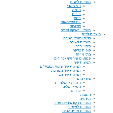
מוצרים לחגים
חגי תשרי
חנוכה
פורים
פסח
יום העצמאות
שבועות
מוצרי יודאיקה שונים
מוצרים לבית
כלים ומוצרי מטבח
מוצרים לשולחן
כיסויי חלה
קופות צדקה
בתי מזוזה
פמוטים ומחזיקי גפרורים
תמונות קיר
תמונות קיר שונות ומוביילים
תמונות קיר ממתכת
תמונות קיר מבד
ציורי מים
חצרות ירושלמיות
נופי ירושלים
פרחים
חמסות
מגנטים
מוצרים דקורטיביים מנייר
מוצרים למשרד
מוצרים שונים לבית