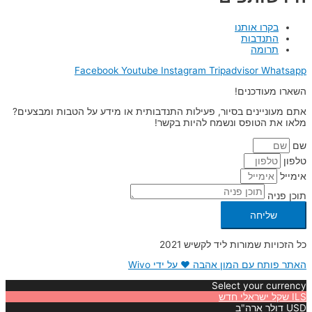
בקרו אותנו
התנדבות
תרומה
Facebook
Youtube
Instagram
Tripadvisor
Whatsapp
השארו מעודכנים!
אתם מעוניינים בסיור, פעילות התנדבותית או מידע על הטבות ומבצעים?
מלאו את הטופס ונשמח להיות בקשר!
שם
טלפון
אימייל
תוכן פניה
שליחה
כל הזכויות שמורות ליד לקשיש 2021
האתר פותח עם המון אהבה ❤ על ידי Wivo
Select your currency
ILS
שקל ישראלי חדש
USD
דולר ארה"ב