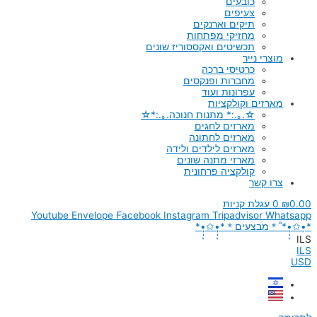
כובעים
צעיפים
תיקים וארנקים
מחזיקי מפתחות
תכשיטים ואקססוריז שונים
מוצרי נייר
כרטיסי ברכה
מחברות ופנקסים
עפרונות ועוד
מארזים וקולקציות
☆.｡.:* מתנות חנוכה.｡.:*☆
מארזים לחגים
מארזים לחתונה
מארזים לילדים ולידה
מארזי מתנה שונים
קולקציה פרחונית
צרו קשר
0.00
₪
0
עגלת קניות
Youtube
Envelope
Facebook
Instagram
Tripadvisor
Whatsapp
*•̩̩͙✩•̩̩͙*˚＊מבצעים＊*•̩̩͙✩•̩̩͙*
ILS
ILS
USD