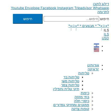
דילוג לתוכן
Youtube
Envelope
Facebook
Instagram
Tripadvisor
Whatsapp
לתרומה
חיפוש
חיפוש
*•̩̩͙✩•̩̩͙*˚＊מבצעים＊*•̩̩͙✩•̩̩͙*
ILS
ILS
USD
אודותינו
יודאיקה
טליתות
טליתות בד
טליתות משי
טליתות צמר
תיקי טלית ותפילין
כיפות
בתי מזוזה
כיסויי חלה
פמוטים ומחזיקי גפרורים
קופות צדקה