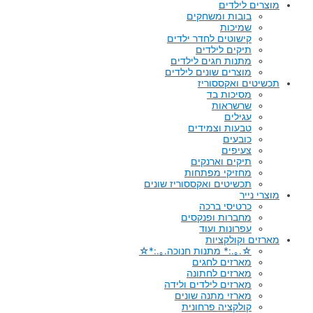
מוצרים לילדים
בובות ומשחקים
שמיכות
קישוטים לחדר ילדים
תיקים לילדים
מתנות חגים לילדים
מוצרים שונים לילדים
תכשיטים ואקססוריז
מסיכות בד
שרשראות
עגילים
טבעות וצמידים
כובעים
צעיפים
תיקים וארנקים
מחזיקי מפתחות
תכשיטים ואקססוריז שונים
מוצרי נייר
כרטיסי ברכה
מחברות ופנקסים
עפרונות ועוד
מארזים וקולקציות
☆.｡.:* מתנות חנוכה.｡.:*☆
מארזים לחגים
מארזים לחתונה
מארזים לילדים ולידה
מארזי מתנה שונים
קולקציה פרחונית