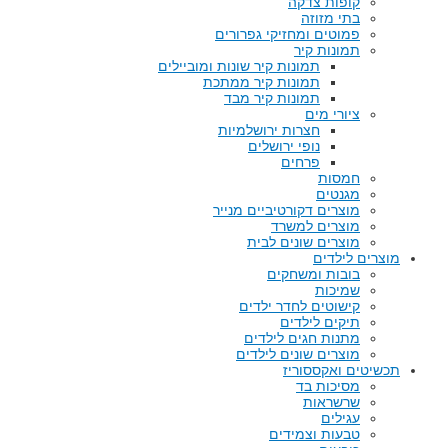
קופות צדקה
בתי מזוזה
פמוטים ומחזיקי גפרורים
תמונות קיר
תמונות קיר שונות ומוביילים
תמונות קיר ממתכת
תמונות קיר מבד
ציורי מים
חצרות ירושלמיות
נופי ירושלים
פרחים
חמסות
מגנטים
מוצרים דקורטיביים מנייר
מוצרים למשרד
מוצרים שונים לבית
מוצרים לילדים
בובות ומשחקים
שמיכות
קישוטים לחדר ילדים
תיקים לילדים
מתנות חגים לילדים
מוצרים שונים לילדים
תכשיטים ואקססוריז
מסיכות בד
שרשראות
עגילים
טבעות וצמידים