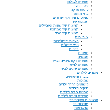
מוצרים לשולחן
כיסויי חלה
קופות צדקה
בתי מזוזה
פמוטים ומחזיקי גפרורים
תמונות קיר
תמונות קיר שונות ומוביילים
תמונות קיר ממתכת
תמונות קיר מבד
ציורי מים
חצרות ירושלמיות
נופי ירושלים
פרחים
חמסות
מגנטים
מוצרים דקורטיביים מנייר
מוצרים למשרד
מוצרים שונים לבית
מוצרים לילדים
בובות ומשחקים
שמיכות
קישוטים לחדר ילדים
תיקים לילדים
מתנות חגים לילדים
מוצרים שונים לילדים
תכשיטים ואקססוריז
מסיכות בד
שרשראות