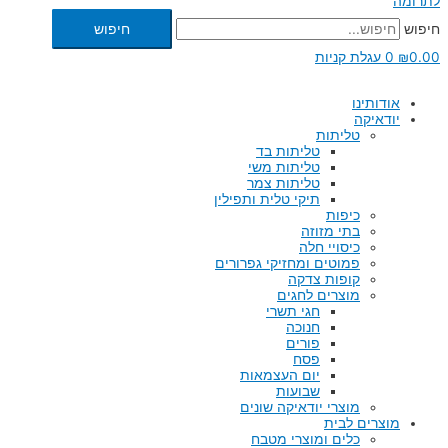
לתרומה
חיפוש
חיפוש
0.00
₪
0
עגלת קניות
אודותינו
יודאיקה
טליתות
טליתות בד
טליתות משי
טליתות צמר
תיקי טלית ותפילין
כיפות
בתי מזוזה
כיסויי חלה
פמוטים ומחזיקי גפרורים
קופות צדקה
מוצרים לחגים
חגי תשרי
חנוכה
פורים
פסח
יום העצמאות
שבועות
מוצרי יודאיקה שונים
מוצרים לבית
כלים ומוצרי מטבח