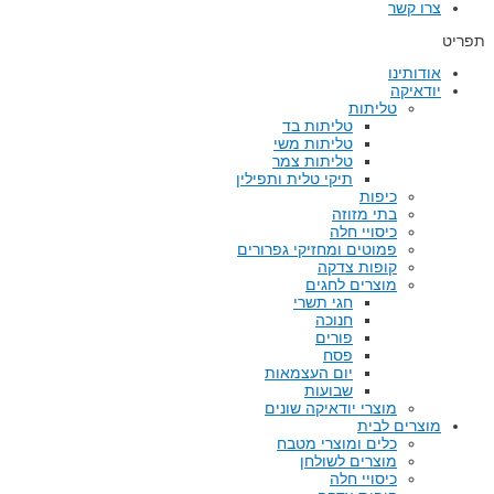
צרו קשר
תפריט
אודותינו
יודאיקה
טליתות
טליתות בד
טליתות משי
טליתות צמר
תיקי טלית ותפילין
כיפות
בתי מזוזה
כיסויי חלה
פמוטים ומחזיקי גפרורים
קופות צדקה
מוצרים לחגים
חגי תשרי
חנוכה
פורים
פסח
יום העצמאות
שבועות
מוצרי יודאיקה שונים
מוצרים לבית
כלים ומוצרי מטבח
מוצרים לשולחן
כיסויי חלה