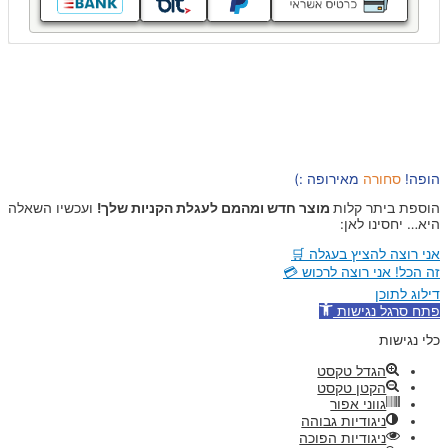
הופה!
סחורה
מאירופה :)
הוספת ביתר קלות
מוצר חדש ומהמם לעגלת הקניות שלך!
ועכשיו השאלה
היא… יחסינו לאן:
אני רוצה להציץ בעגלה 🛒
זה הכל! אני רוצה לרכוש 💳
דילוג לתוכן
פתח סרגל נגישות
כלי נגישות
הגדל טקסט
הקטן טקסט
גווני אפור
ניגודיות גבוהה
ניגודיות הפוכה