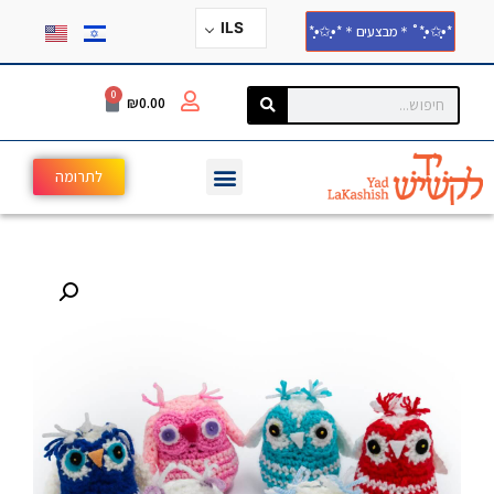
ILS
*•̩̩͙✩•̩̩͙*˚＊מבצעים＊*•̩̩͙✩•̩̩͙*
0
₪
0.00
לתרומה