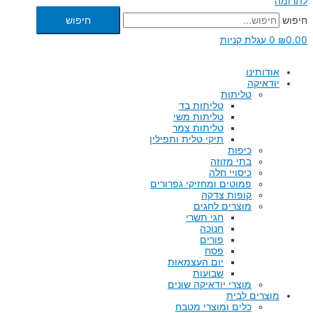
לתרומה
חיפוש
חיפוש
0.00
₪
0
עגלת קניות
אודותינו
יודאיקה
טליתות
טליתות בד
טליתות משי
טליתות צמר
תיקי טלית ותפילין
כיפות
בתי מזוזה
כיסויי חלה
פמוטים ומחזיקי גפרורים
קופות צדקה
מוצרים לחגים
חגי תשרי
חנוכה
פורים
פסח
יום העצמאות
שבועות
מוצרי יודאיקה שונים
מוצרים לבית
כלים ומוצרי מטבח