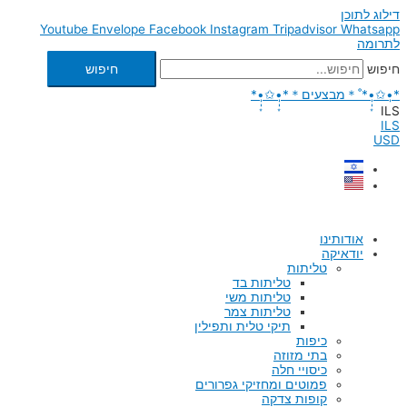
דילוג לתוכן
Youtube
Envelope
Facebook
Instagram
Tripadvisor
Whatsapp
לתרומה
חיפוש
חיפוש
*•̩̩͙✩•̩̩͙*˚＊מבצעים＊*•̩̩͙✩•̩̩͙*
ILS
ILS
USD
אודותינו
יודאיקה
טליתות
טליתות בד
טליתות משי
טליתות צמר
תיקי טלית ותפילין
כיפות
בתי מזוזה
כיסויי חלה
פמוטים ומחזיקי גפרורים
קופות צדקה