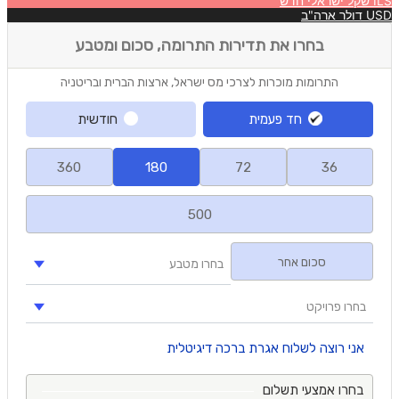
ILS
שקל ישראלי חדש
USD
דולר ארה"ב