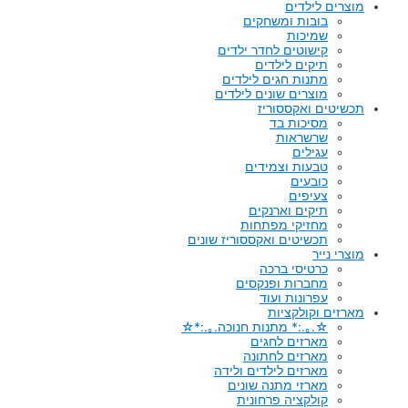
מוצרים לילדים
בובות ומשחקים
שמיכות
קישוטים לחדר ילדים
תיקים לילדים
מתנות חגים לילדים
מוצרים שונים לילדים
תכשיטים ואקססוריז
מסיכות בד
שרשראות
עגילים
טבעות וצמידים
כובעים
צעיפים
תיקים וארנקים
מחזיקי מפתחות
תכשיטים ואקססוריז שונים
מוצרי נייר
כרטיסי ברכה
מחברות ופנקסים
עפרונות ועוד
מארזים וקולקציות
☆.｡.:* מתנות חנוכה.｡.:*☆
מארזים לחגים
מארזים לחתונה
מארזים לילדים ולידה
מארזי מתנה שונים
קולקציה פרחונית