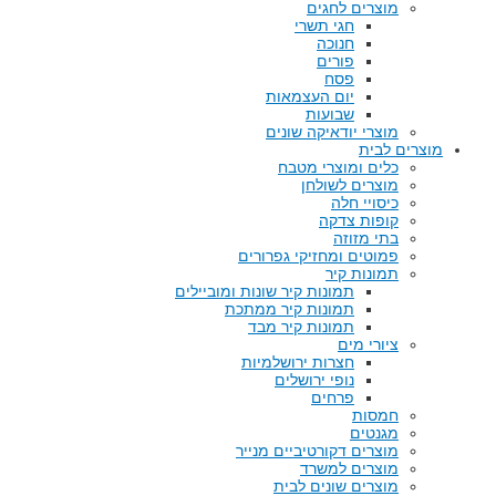
מוצרים לחגים
חגי תשרי
חנוכה
פורים
פסח
יום העצמאות
שבועות
מוצרי יודאיקה שונים
מוצרים לבית
כלים ומוצרי מטבח
מוצרים לשולחן
כיסויי חלה
קופות צדקה
בתי מזוזה
פמוטים ומחזיקי גפרורים
תמונות קיר
תמונות קיר שונות ומוביילים
תמונות קיר ממתכת
תמונות קיר מבד
ציורי מים
חצרות ירושלמיות
נופי ירושלים
פרחים
חמסות
מגנטים
מוצרים דקורטיביים מנייר
מוצרים למשרד
מוצרים שונים לבית