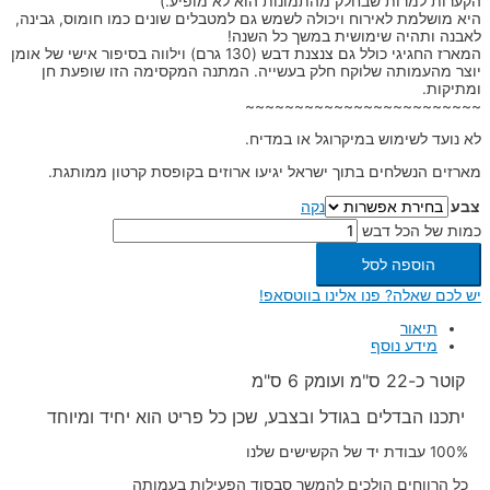
הקערות למרות שבחלק מהתמונות הוא לא מופיע.)
היא מושלמת לאירוח ויכולה לשמש גם למטבלים שונים כמו חומוס, גבינה,
לאבנה ותהיה שימושית במשך כל השנה!
המארז החגיגי כולל גם צנצנת דבש (130 גרם) וילווה בסיפור אישי של אומן
יוצר מהעמותה שלוקח חלק בעשייה. המתנה המקסימה הזו שופעת חן
ומתיקות.
~~~~~~~~~~~~~~~~~~~~~~~~
לא נועד לשימוש במיקרוגל או במדיח.
מארזים הנשלחים בתוך ישראל יגיעו ארוזים בקופסת קרטון ממותגת.
צבע
נקה
כמות של הכל דבש
הוספה לסל
יש לכם שאלה? פנו אלינו בווטסאפ!
תיאור
מידע נוסף
קוטר כ-22 ס"מ ועומק 6 ס"מ
יתכנו הבדלים בגודל ובצבע, שכן כל פריט הוא יחיד ומיוחד
100% עבודת יד של הקשישים שלנו
כל הרווחים הולכים להמשך סבסוד הפעילות בעמותה