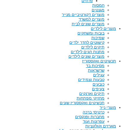
פרחים
חמסות
מגנטים
מוצרים דקורטיביים מנייר
מוצרים למשרד
מוצרים שונים לבית
מוצרים לילדים
בובות ומשחקים
שמיכות
קישוטים לחדר ילדים
תיקים לילדים
מתנות חגים לילדים
מוצרים שונים לילדים
תכשיטים ואקססוריז
מסיכות בד
שרשראות
עגילים
טבעות וצמידים
כובעים
צעיפים
תיקים וארנקים
מחזיקי מפתחות
תכשיטים ואקססוריז שונים
מוצרי נייר
כרטיסי ברכה
מחברות ופנקסים
עפרונות ועוד
מארזים וקולקציות