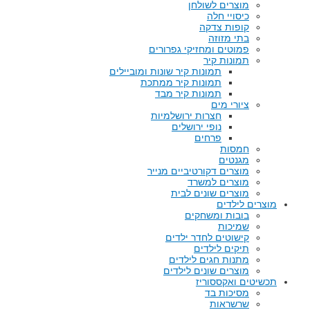
מוצרים לשולחן
כיסויי חלה
קופות צדקה
בתי מזוזה
פמוטים ומחזיקי גפרורים
תמונות קיר
תמונות קיר שונות ומוביילים
תמונות קיר ממתכת
תמונות קיר מבד
ציורי מים
חצרות ירושלמיות
נופי ירושלים
פרחים
חמסות
מגנטים
מוצרים דקורטיביים מנייר
מוצרים למשרד
מוצרים שונים לבית
מוצרים לילדים
בובות ומשחקים
שמיכות
קישוטים לחדר ילדים
תיקים לילדים
מתנות חגים לילדים
מוצרים שונים לילדים
תכשיטים ואקססוריז
מסיכות בד
שרשראות