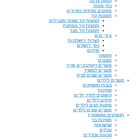
קופות צדקה
בתי מזוזה
פמוטים ומחזיקי גפרורים
תמונות קיר
תמונות קיר שונות ומוביילים
תמונות קיר ממתכת
תמונות קיר מבד
ציורי מים
חצרות ירושלמיות
נופי ירושלים
פרחים
חמסות
מגנטים
מוצרים דקורטיביים מנייר
מוצרים למשרד
מוצרים שונים לבית
מוצרים לילדים
בובות ומשחקים
שמיכות
קישוטים לחדר ילדים
תיקים לילדים
מתנות חגים לילדים
מוצרים שונים לילדים
תכשיטים ואקססוריז
מסיכות בד
שרשראות
עגילים
טבעות וצמידים