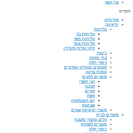
צרו קשר
תפריט
אודותינו
יודאיקה
טליתות
טליתות בד
טליתות משי
טליתות צמר
תיקי טלית ותפילין
כיפות
בתי מזוזה
כיסויי חלה
פמוטים ומחזיקי גפרורים
קופות צדקה
מוצרים לחגים
חגי תשרי
חנוכה
פורים
פסח
יום העצמאות
שבועות
מוצרי יודאיקה שונים
מוצרים לבית
כלים ומוצרי מטבח
מוצרים לשולחן
כיסויי חלה