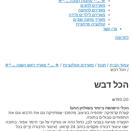
☆.｡.:* מתנות חנוכה.｡.:*☆
מארזים לחגים
מארזים לחתונה
מארזים לילדים ולידה
מארזי מתנה שונים
קולקציה פרחונית
צרו קשר
לתרומה
עמוד הבית
/
חנות
/
מארזים וקולקציות
/
☆.｡.:* מארזי ראש השנה.｡.:*☆
/
הכל דבש
הכל דבש
₪
190.00
הכלי היפהפה ביותר בשולחן החג!
קערת קרמיקה יפהפיה בעיצוב מהפכני שמחזיקה גם את הדבש וגם את
התפוחים טבולים בתוכה.
הקערה מגיעה בצבעי לבן, כחול כהה או טורקיז על גבי חימר אפור. בתוכה
ישנו עיטור דבורה מקסים בזהב 24 קראט. (עיטור הדבורה קיים בכל