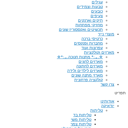
עגילים
טבעות וצמידים
כובעים
צעיפים
תיקים וארנקים
מחזיקי מפתחות
תכשיטים ואקססוריז שונים
מוצרי נייר
כרטיסי ברכה
מחברות ופנקסים
עפרונות ועוד
מארזים וקולקציות
☆.｡.:* מתנות חנוכה.｡.:*☆
מארזים לחגים
מארזים לחתונה
מארזים לילדים ולידה
מארזי מתנה שונים
קולקציה פרחונית
צרו קשר
תפריט
אודותינו
יודאיקה
טליתות
טליתות בד
טליתות משי
טליתות צמר