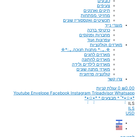
כובעים
צעיפים
תיקים וארנקים
מחזיקי מפתחות
תכשיטים ואקססוריז שונים
מוצרי נייר
כרטיסי ברכה
מחברות ופנקסים
עפרונות ועוד
מארזים וקולקציות
☆.｡.:* מתנות חנוכה.｡.:*☆
מארזים לחגים
מארזים לחתונה
מארזים לילדים ולידה
מארזי מתנה שונים
קולקציה פרחונית
צרו קשר
0.00
₪
0
עגלת קניות
Youtube
Envelope
Facebook
Instagram
Tripadvisor
Whatsapp
*•̩̩͙✩•̩̩͙*˚＊מבצעים＊*•̩̩͙✩•̩̩͙*
ILS
ILS
USD