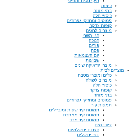
תיקי טלית ותפילין
כיפות
בתי מזוזה
כיסויי חלה
פמוטים ומחזיקי גפרורים
קופות צדקה
מוצרים לחגים
חגי תשרי
חנוכה
פורים
פסח
יום העצמאות
שבועות
מוצרי יודאיקה שונים
מוצרים לבית
כלים ומוצרי מטבח
מוצרים לשולחן
כיסויי חלה
קופות צדקה
בתי מזוזה
פמוטים ומחזיקי גפרורים
תמונות קיר
תמונות קיר שונות ומוביילים
תמונות קיר ממתכת
תמונות קיר מבד
ציורי מים
חצרות ירושלמיות
נופי ירושלים