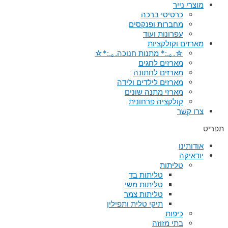
מוצרי נייר
כרטיסי ברכה
מחברות ופנקסים
עפרונות ועוד
מארזים וקולקציות
☆.｡.:* מתנות חנוכה.｡.:*☆
מארזים לחגים
מארזים לחתונה
מארזים לילדים ולידה
מארזי מתנה שונים
קולקציה פרחונית
צרו קשר
תפריט
אודותינו
יודאיקה
טליתות
טליתות בד
טליתות משי
טליתות צמר
תיקי טלית ותפילין
כיפות
בתי מזוזה