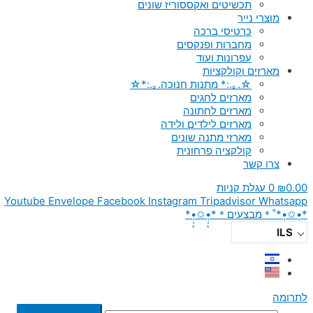
תכשיטים ואקססוריז שונים
מוצרי נייר
כרטיסי ברכה
מחברות ופנקסים
עפרונות ועוד
מארזים וקולקציות
☆.｡.:* מתנות חנוכה.｡.:*☆
מארזים לחגים
מארזים לחתונה
מארזים לילדים ולידה
מארזי מתנה שונים
קולקציה פרחונית
צרו קשר
0.00
₪
0
עגלת קניות
Youtube
Envelope
Facebook
Instagram
Tripadvisor
Whatsapp
*•̩̩͙✩•̩̩͙*˚＊מבצעים＊*•̩̩͙✩•̩̩͙*
ILS
לתרומה