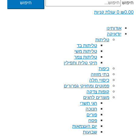
חיפוש
חיפוש
0.00
₪
0
עגלת קניות
אודותינו
יודאיקה
טליתות
טליתות בד
טליתות משי
טליתות צמר
תיקי טלית ותפילין
כיפות
בתי מזוזה
כיסויי חלה
פמוטים ומחזיקי גפרורים
קופות צדקה
מוצרים לחגים
חגי תשרי
חנוכה
פורים
פסח
יום העצמאות
שבועות