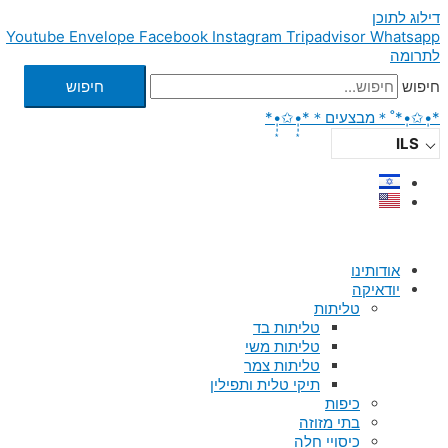
דילוג לתוכן
Youtube
Envelope
Facebook
Instagram
Tripadvisor
Whatsapp
לתרומה
חיפוש
חיפוש
*•̩̩͙✩•̩̩͙*˚＊מבצעים＊*•̩̩͙✩•̩̩͙*
ILS
אודותינו
יודאיקה
טליתות
טליתות בד
טליתות משי
טליתות צמר
תיקי טלית ותפילין
כיפות
בתי מזוזה
כיסויי חלה