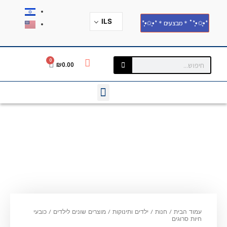
ILS
*•̩̩͙✩•̩̩͙*˚＊מבצעים＊*•̩̩͙✩•̩̩͙*
0
₪
0.00
עמוד הבית
/
חנות
/
ילדים ותינוקות
/
מוצרים שונים לילדים
/
כובעי
חיות סרוגים