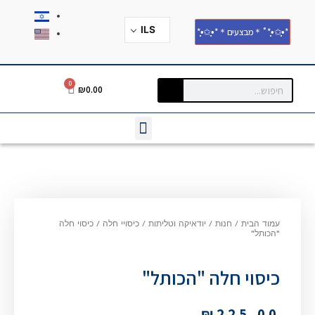
ILS
*•̩̩͙✩•̩̩͙*˚＊מבצעים＊*•̩̩͙✩•̩̩͙*
0
₪
0.00
עמוד הבית
/
חנות
/
יודאיקה וטליתות
/
כיסויי חלה
/
כיסוי חלה
"הכותל"
כיסוי חלה "הכותל"
₪
225.00