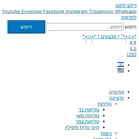
דילוג לתוכן
Youtube
Envelope
Facebook
Instagram
Tripadvisor
Whatsapp
לתרומה
חיפוש
חיפוש
*•̩̩͙✩•̩̩͙*˚＊מבצעים＊*•̩̩͙✩•̩̩͙*
ILS
ILS
USD
אודותינו
יודאיקה
טליתות
טליתות בד
טליתות משי
טליתות צמר
תיקי טלית ותפילין
כיפות