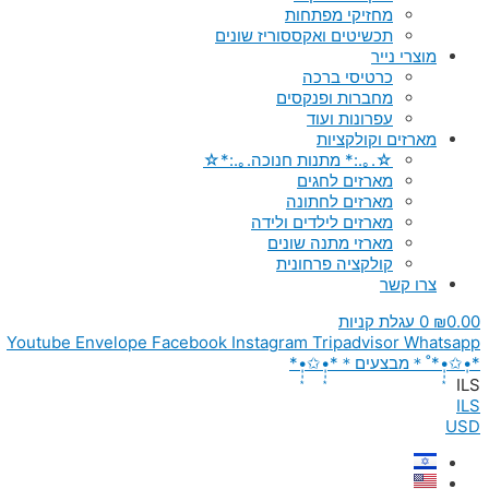
מחזיקי מפתחות
תכשיטים ואקססוריז שונים
מוצרי נייר
כרטיסי ברכה
מחברות ופנקסים
עפרונות ועוד
מארזים וקולקציות
☆.｡.:* מתנות חנוכה.｡.:*☆
מארזים לחגים
מארזים לחתונה
מארזים לילדים ולידה
מארזי מתנה שונים
קולקציה פרחונית
צרו קשר
0.00
₪
0
עגלת קניות
Youtube
Envelope
Facebook
Instagram
Tripadvisor
Whatsapp
*•̩̩͙✩•̩̩͙*˚＊מבצעים＊*•̩̩͙✩•̩̩͙*
ILS
ILS
USD