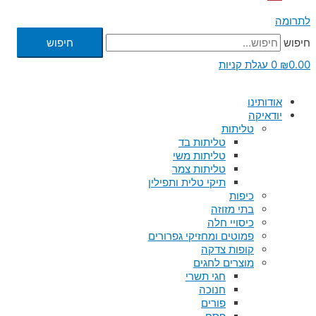
לתרומה
חיפוש
חיפוש
0.00
₪
0
עגלת קניות
אודותינו
יודאיקה
טליתות
טליתות בד
טליתות משי
טליתות צמר
תיקי טלית ותפילין
כיפות
בתי מזוזה
כיסויי חלה
פמוטים ומחזיקי גפרורים
קופות צדקה
מוצרים לחגים
חגי תשרי
חנוכה
פורים