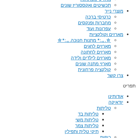
תכשיטים ואקססוריז שונים
מוצרי נייר
כרטיסי ברכה
מחברות ופנקסים
עפרונות ועוד
מארזים וקולקציות
☆.｡.:* מתנות חנוכה.｡.:*☆
מארזים לחגים
מארזים לחתונה
מארזים לילדים ולידה
מארזי מתנה שונים
קולקציה פרחונית
צרו קשר
תפריט
אודותינו
יודאיקה
טליתות
טליתות בד
טליתות משי
טליתות צמר
תיקי טלית ותפילין
כיפות