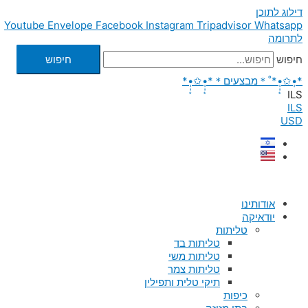
דילוג לתוכן
Youtube
Envelope
Facebook
Instagram
Tripadvisor
Whatsapp
לתרומה
חיפוש
חיפוש
*•̩̩͙✩•̩̩͙*˚＊מבצעים＊*•̩̩͙✩•̩̩͙*
ILS
ILS
USD
אודותינו
יודאיקה
טליתות
טליתות בד
טליתות משי
טליתות צמר
תיקי טלית ותפילין
כיפות