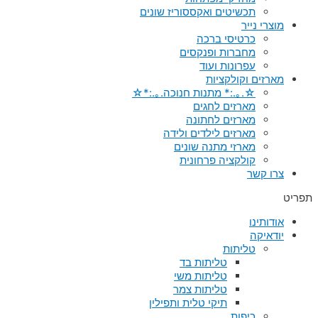
תכשיטים ואקססוריז שונים
מוצרי נייר
כרטיסי ברכה
מחברות ופנקסים
עפרונות ועוד
מארזים וקולקציות
☆.｡.:* מתנות חנוכה.｡.:*☆
מארזים לחגים
מארזים לחתונה
מארזים לילדים ולידה
מארזי מתנה שונים
קולקציה פרחונית
צרו קשר
תפריט
אודותינו
יודאיקה
טליתות
טליתות בד
טליתות משי
טליתות צמר
תיקי טלית ותפילין
כיפות