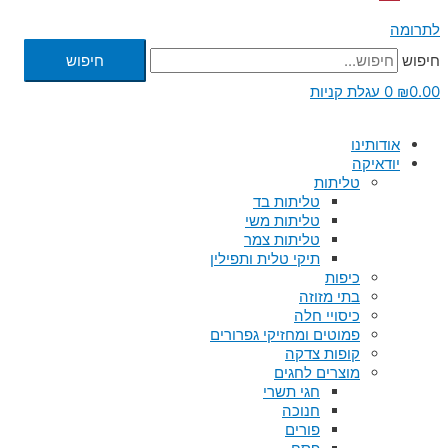
לתרומה
חיפוש
חיפוש
0.00
₪
0
עגלת קניות
אודותינו
יודאיקה
טליתות
טליתות בד
טליתות משי
טליתות צמר
תיקי טלית ותפילין
כיפות
בתי מזוזה
כיסויי חלה
פמוטים ומחזיקי גפרורים
קופות צדקה
מוצרים לחגים
חגי תשרי
חנוכה
פורים