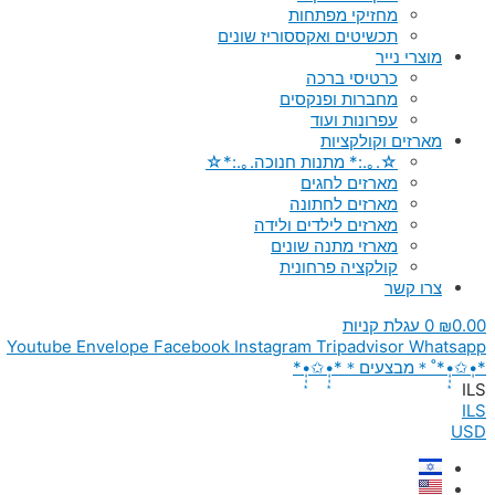
מחזיקי מפתחות
תכשיטים ואקססוריז שונים
מוצרי נייר
כרטיסי ברכה
מחברות ופנקסים
עפרונות ועוד
מארזים וקולקציות
☆.｡.:* מתנות חנוכה.｡.:*☆
מארזים לחגים
מארזים לחתונה
מארזים לילדים ולידה
מארזי מתנה שונים
קולקציה פרחונית
צרו קשר
0.00
₪
0
עגלת קניות
Youtube
Envelope
Facebook
Instagram
Tripadvisor
Whatsapp
*•̩̩͙✩•̩̩͙*˚＊מבצעים＊*•̩̩͙✩•̩̩͙*
ILS
ILS
USD