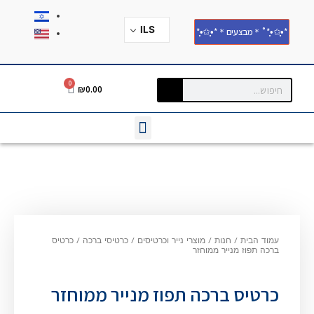
ILS
*•̩̩͙✩•̩̩͙*˚＊מבצעים＊*•̩̩͙✩•̩̩͙*
0
₪
0.00
עמוד הבית
/
חנות
/
מוצרי נייר וכרטיסים
/
כרטיסי ברכה
/
כרטיס
ברכה תפוז מנייר ממוחזר
כרטיס ברכה תפוז מנייר ממוחזר