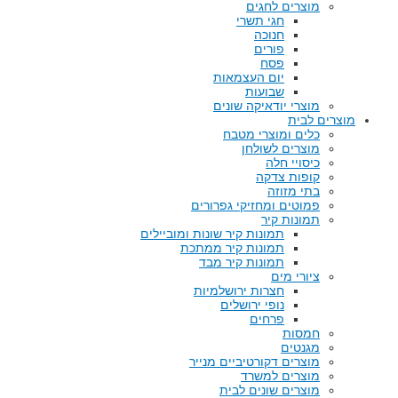
מוצרים לחגים
חגי תשרי
חנוכה
פורים
פסח
יום העצמאות
שבועות
מוצרי יודאיקה שונים
מוצרים לבית
כלים ומוצרי מטבח
מוצרים לשולחן
כיסויי חלה
קופות צדקה
בתי מזוזה
פמוטים ומחזיקי גפרורים
תמונות קיר
תמונות קיר שונות ומוביילים
תמונות קיר ממתכת
תמונות קיר מבד
ציורי מים
חצרות ירושלמיות
נופי ירושלים
פרחים
חמסות
מגנטים
מוצרים דקורטיביים מנייר
מוצרים למשרד
מוצרים שונים לבית