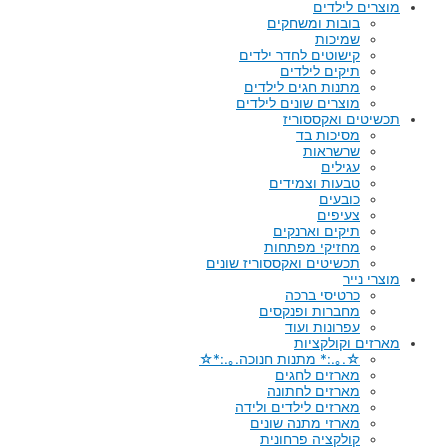
מוצרים לילדים
בובות ומשחקים
שמיכות
קישוטים לחדר ילדים
תיקים לילדים
מתנות חגים לילדים
מוצרים שונים לילדים
תכשיטים ואקססוריז
מסיכות בד
שרשראות
עגילים
טבעות וצמידים
כובעים
צעיפים
תיקים וארנקים
מחזיקי מפתחות
תכשיטים ואקססוריז שונים
מוצרי נייר
כרטיסי ברכה
מחברות ופנקסים
עפרונות ועוד
מארזים וקולקציות
☆.｡.:* מתנות חנוכה.｡.:*☆
מארזים לחגים
מארזים לחתונה
מארזים לילדים ולידה
מארזי מתנה שונים
קולקציה פרחונית