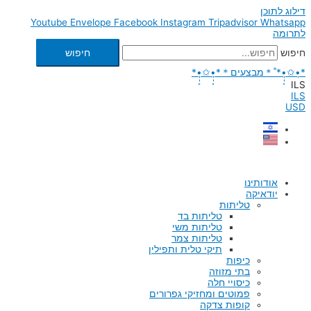
דילוג לתוכן
Youtube
Envelope
Facebook
Instagram
Tripadvisor
Whatsapp
לתרומה
חיפוש
חיפוש
*•̩̩͙✩•̩̩͙*˚＊מבצעים＊*•̩̩͙✩•̩̩͙*
ILS
ILS
USD
אודותינו
יודאיקה
טליתות
טליתות בד
טליתות משי
טליתות צמר
תיקי טלית ותפילין
כיפות
בתי מזוזה
כיסויי חלה
פמוטים ומחזיקי גפרורים
קופות צדקה