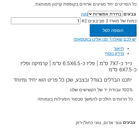
כל הפריטים יחד מגיעים ארוזים בקופסת קרטון ממותגת.
צבעים
נקה
כמות של מארז 3 סביבונים #2
הוספה לסל
יש לכם שאלה? פנו אלינו בווטסאפ!
תיאור
מידע נוסף
נייר כ-7X7 ס"מ | פליז כ-6.5X6.5 ס"מ | קרמיקה ופליז
כ-6X7.5 ס"מ
יתכנו הבדלים בגודל ובצבע, שכן כל פריט הוא יחיד ומיוחד
100% עבודת יד של הקשישים שלנו
כל הרווחים הולכים להמשך סבסוד הפעילות בעמותה
צבעים
גווני אדום, גווני כחול/ירוק