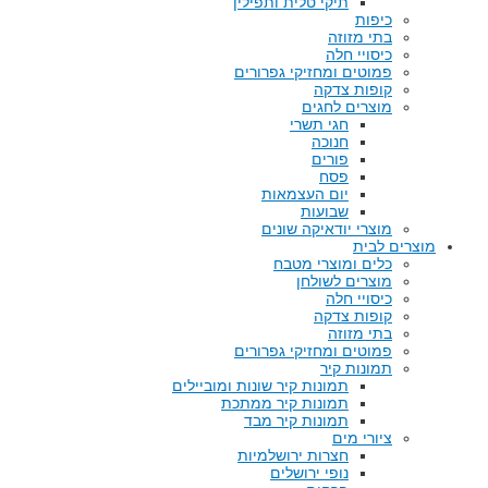
תיקי טלית ותפילין
כיפות
בתי מזוזה
כיסויי חלה
פמוטים ומחזיקי גפרורים
קופות צדקה
מוצרים לחגים
חגי תשרי
חנוכה
פורים
פסח
יום העצמאות
שבועות
מוצרי יודאיקה שונים
מוצרים לבית
כלים ומוצרי מטבח
מוצרים לשולחן
כיסויי חלה
קופות צדקה
בתי מזוזה
פמוטים ומחזיקי גפרורים
תמונות קיר
תמונות קיר שונות ומוביילים
תמונות קיר ממתכת
תמונות קיר מבד
ציורי מים
חצרות ירושלמיות
נופי ירושלים