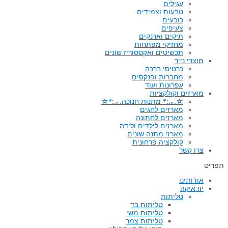
עגילים
טבעות וצמידים
כובעים
צעיפים
תיקים וארנקים
מחזיקי מפתחות
תכשיטים ואקססוריז שונים
מוצרי נייר
כרטיסי ברכה
מחברות ופנקסים
עפרונות ועוד
מארזים וקולקציות
☆.｡.:* מתנות חנוכה.｡.:*☆
מארזים לחגים
מארזים לחתונה
מארזים לילדים ולידה
מארזי מתנה שונים
קולקציה פרחונית
צרו קשר
תפריט
אודותינו
יודאיקה
טליתות
טליתות בד
טליתות משי
טליתות צמר