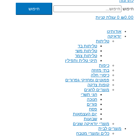
לתרומה
חיפוש
חיפוש
0.00
₪
0
עגלת קניות
אודותינו
יודאיקה
טליתות
טליתות בד
טליתות משי
טליתות צמר
תיקי טלית ותפילין
כיפות
בתי מזוזה
כיסויי חלה
פמוטים ומחזיקי גפרורים
קופות צדקה
מוצרים לחגים
חגי תשרי
חנוכה
פורים
פסח
יום העצמאות
שבועות
מוצרי יודאיקה שונים
מוצרים לבית
כלים ומוצרי מטבח