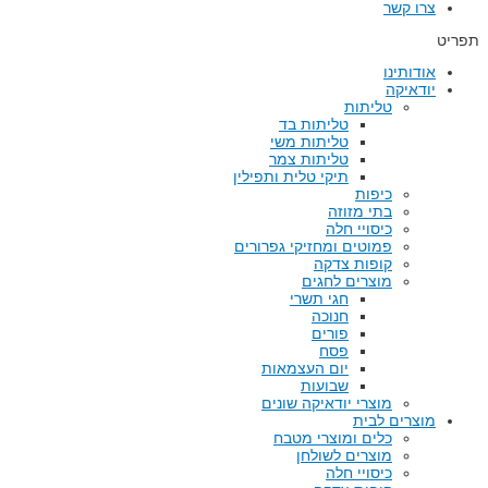
צרו קשר
תפריט
אודותינו
יודאיקה
טליתות
טליתות בד
טליתות משי
טליתות צמר
תיקי טלית ותפילין
כיפות
בתי מזוזה
כיסויי חלה
פמוטים ומחזיקי גפרורים
קופות צדקה
מוצרים לחגים
חגי תשרי
חנוכה
פורים
פסח
יום העצמאות
שבועות
מוצרי יודאיקה שונים
מוצרים לבית
כלים ומוצרי מטבח
מוצרים לשולחן
כיסויי חלה