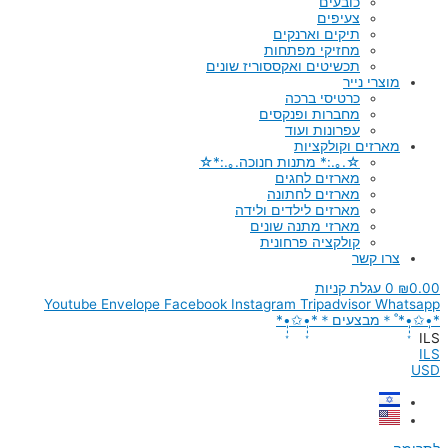
כובעים
צעיפים
תיקים וארנקים
מחזיקי מפתחות
תכשיטים ואקססוריז שונים
מוצרי נייר
כרטיסי ברכה
מחברות ופנקסים
עפרונות ועוד
מארזים וקולקציות
☆.｡.:* מתנות חנוכה.｡.:*☆
מארזים לחגים
מארזים לחתונה
מארזים לילדים ולידה
מארזי מתנה שונים
קולקציה פרחונית
צרו קשר
0.00
₪
0
עגלת קניות
Youtube
Envelope
Facebook
Instagram
Tripadvisor
Whatsapp
*•̩̩͙✩•̩̩͙*˚＊מבצעים＊*•̩̩͙✩•̩̩͙*
ILS
ILS
USD