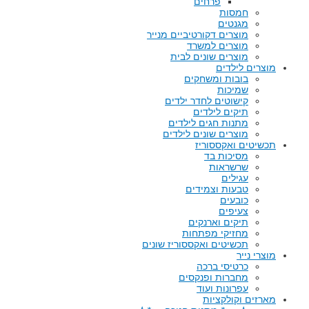
פרחים
חמסות
מגנטים
מוצרים דקורטיביים מנייר
מוצרים למשרד
מוצרים שונים לבית
מוצרים לילדים
בובות ומשחקים
שמיכות
קישוטים לחדר ילדים
תיקים לילדים
מתנות חגים לילדים
מוצרים שונים לילדים
תכשיטים ואקססוריז
מסיכות בד
שרשראות
עגילים
טבעות וצמידים
כובעים
צעיפים
תיקים וארנקים
מחזיקי מפתחות
תכשיטים ואקססוריז שונים
מוצרי נייר
כרטיסי ברכה
מחברות ופנקסים
עפרונות ועוד
מארזים וקולקציות