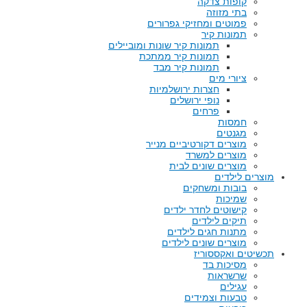
קופות צדקה
בתי מזוזה
פמוטים ומחזיקי גפרורים
תמונות קיר
תמונות קיר שונות ומוביילים
תמונות קיר ממתכת
תמונות קיר מבד
ציורי מים
חצרות ירושלמיות
נופי ירושלים
פרחים
חמסות
מגנטים
מוצרים דקורטיביים מנייר
מוצרים למשרד
מוצרים שונים לבית
מוצרים לילדים
בובות ומשחקים
שמיכות
קישוטים לחדר ילדים
תיקים לילדים
מתנות חגים לילדים
מוצרים שונים לילדים
תכשיטים ואקססוריז
מסיכות בד
שרשראות
עגילים
טבעות וצמידים