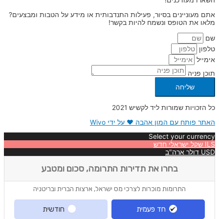
אתם מעוניינים בסיור, פעילות התנדבותית או מידע על הטבות ומבצעים?
מלאו את הטופס ונשמח להיות בקשר!
שם
טלפון
אימייל
תוכן פניה
שליחה
כל הזכויות שמורות ליד לקשיש 2021
האתר פותח עם המון אהבה ❤ על ידי Wivo
Select your currency
ILS
שקל ישראלי חדש
USD
דולר ארה"ב