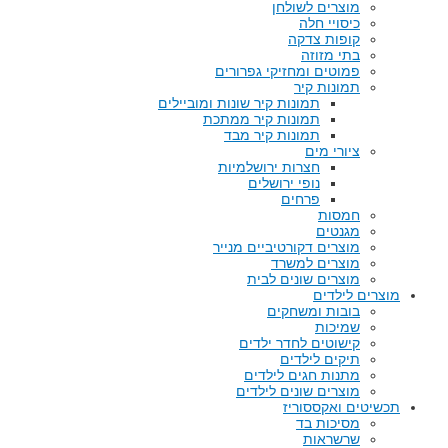
מוצרים לשולחן
כיסויי חלה
קופות צדקה
בתי מזוזה
פמוטים ומחזיקי גפרורים
תמונות קיר
תמונות קיר שונות ומוביילים
תמונות קיר ממתכת
תמונות קיר מבד
ציורי מים
חצרות ירושלמיות
נופי ירושלים
פרחים
חמסות
מגנטים
מוצרים דקורטיביים מנייר
מוצרים למשרד
מוצרים שונים לבית
מוצרים לילדים
בובות ומשחקים
שמיכות
קישוטים לחדר ילדים
תיקים לילדים
מתנות חגים לילדים
מוצרים שונים לילדים
תכשיטים ואקססוריז
מסיכות בד
שרשראות