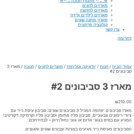
☆.｡.:* מתנות חנוכה.｡.:*☆
מארזים לחגים
מארזים לחתונה
מארזים לילדים ולידה
מארזי מתנה שונים
קולקציה פרחונית
צרו קשר
לתרומה
עמוד הבית
/
חנות
/
יודאיקה וטליתות
/
מוצרים לחגים
/
חנוכה
/
מארז 3
סביבונים #2
מארז 3 סביבונים #2
₪
210.00
מארז סביבונים יפהפה המכיל 3 סביבונים שונים: סביבון עיסת נייר עם
ציורי רימונים צבעוניים, סביבון פליז מתומן וסביבון פליז וקרמיקה דקורטיבי
המגיע עם בסיס בגווני אדום או גווני כחול/ירוק – לבחירתכם.
הסביבונים מעיסת נייר מגיעים בצורות וצבעים שונים ומגוונים.