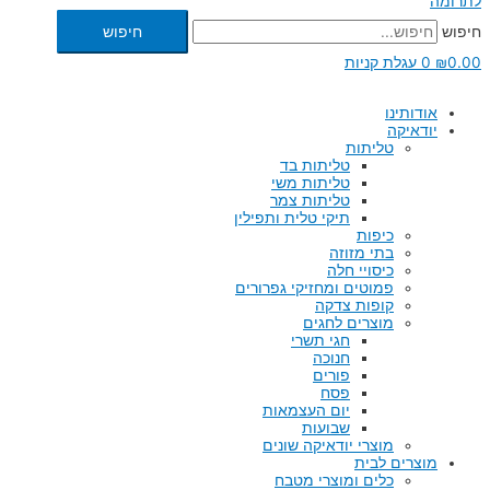
לתרומה
חיפוש
חיפוש
0.00
₪
0
עגלת קניות
אודותינו
יודאיקה
טליתות
טליתות בד
טליתות משי
טליתות צמר
תיקי טלית ותפילין
כיפות
בתי מזוזה
כיסויי חלה
פמוטים ומחזיקי גפרורים
קופות צדקה
מוצרים לחגים
חגי תשרי
חנוכה
פורים
פסח
יום העצמאות
שבועות
מוצרי יודאיקה שונים
מוצרים לבית
כלים ומוצרי מטבח