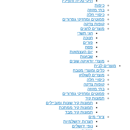
תיקי טלית ותפילין
כיפות
בתי מזוזה
כיסויי חלה
פמוטים ומחזיקי גפרורים
קופות צדקה
מוצרים לחגים
חגי תשרי
חנוכה
פורים
פסח
יום העצמאות
שבועות
מוצרי יודאיקה שונים
מוצרים לבית
כלים ומוצרי מטבח
מוצרים לשולחן
כיסויי חלה
קופות צדקה
בתי מזוזה
פמוטים ומחזיקי גפרורים
תמונות קיר
תמונות קיר שונות ומוביילים
תמונות קיר ממתכת
תמונות קיר מבד
ציורי מים
חצרות ירושלמיות
נופי ירושלים