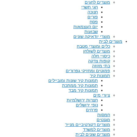
מוצרים לחגים
חגי תשרי
חנוכה
פורים
פסח
יום העצמאות
שבועות
מוצרי יודאיקה שונים
מוצרים לבית
כלים ומוצרי מטבח
מוצרים לשולחן
כיסויי חלה
קופות צדקה
בתי מזוזה
פמוטים ומחזיקי גפרורים
תמונות קיר
תמונות קיר שונות ומוביילים
תמונות קיר ממתכת
תמונות קיר מבד
ציורי מים
חצרות ירושלמיות
נופי ירושלים
פרחים
חמסות
מגנטים
מוצרים דקורטיביים מנייר
מוצרים למשרד
מוצרים שונים לבית