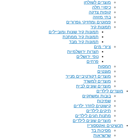
מוצרים לשולחן
כיסויי חלה
קופות צדקה
בתי מזוזה
פמוטים ומחזיקי גפרורים
תמונות קיר
תמונות קיר שונות ומוביילים
תמונות קיר ממתכת
תמונות קיר מבד
ציורי מים
חצרות ירושלמיות
נופי ירושלים
פרחים
חמסות
מגנטים
מוצרים דקורטיביים מנייר
מוצרים למשרד
מוצרים שונים לבית
מוצרים לילדים
בובות ומשחקים
שמיכות
קישוטים לחדר ילדים
תיקים לילדים
מתנות חגים לילדים
מוצרים שונים לילדים
תכשיטים ואקססוריז
מסיכות בד
שרשראות