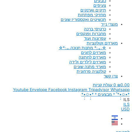
כובעים
צעיפים
תיקים וארנקים
מחזיקי מפתחות
תכשיטים ואקססוריז שונים
מוצרי נייר
כרטיסי ברכה
מחברות ופנקסים
עפרונות ועוד
מארזים וקולקציות
☆.｡.:* מתנות חנוכה.｡.:*☆
מארזים לחגים
מארזים לחתונה
מארזים לילדים ולידה
מארזי מתנה שונים
קולקציה פרחונית
צרו קשר
0.00
₪
0
עגלת קניות
Youtube
Envelope
Facebook
Instagram
Tripadvisor
Whatsapp
*•̩̩͙✩•̩̩͙*˚＊מבצעים＊*•̩̩͙✩•̩̩͙*
ILS
ILS
USD