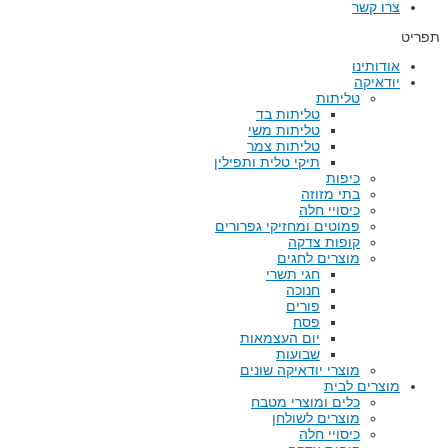
צרו קשר
תפריט
אודותינו
יודאיקה
טליתות
טליתות בד
טליתות משי
טליתות צמר
תיקי טלית ותפילין
כיפות
בתי מזוזה
כיסויי חלה
פמוטים ומחזיקי גפרורים
קופות צדקה
מוצרים לחגים
חגי תשרי
חנוכה
פורים
פסח
יום העצמאות
שבועות
מוצרי יודאיקה שונים
מוצרים לבית
כלים ומוצרי מטבח
מוצרים לשולחן
כיסויי חלה