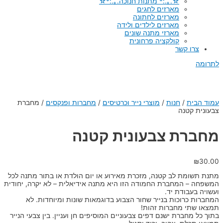
☆.｡.:* מתנות חנוכה.｡.:*☆
מארזים לחגים
מארזים לחתונה
מארזים לילדים ולידה
מארזי מתנה שונים
קולקציה פרחונית
צרו קשר
לתרומה
עמוד הבית
/
חנות
/
מוצרי נייר וכרטיסים
/
מחברות ופנקסים
/
מחברת
צבעונית קטנה
מחברת צבעונית קטנה
₪
30.00
מתנת תשומת לב קטנה, מזכרת מאירוע או יום הולדת או בתור מתנה לכל
המשפחה – המחברת החמודה הזו היא מתנה אידיאלית – לא יקרה, יחודית
ועשויה בעבודת יד.
המחברות כרוכות בנייר שחור הצבוע בדוגמאות שונות ומיוחדות. לא
תמצאו שתי מחברות זהות!
בתוך כל מחברת ישנם דפים צבעוניים המוסיפים חן ועניין. בין צבעי הנייר