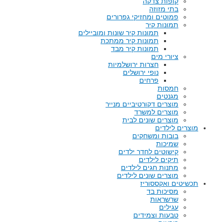
קופות צדקה
בתי מזוזה
פמוטים ומחזיקי גפרורים
תמונות קיר
תמונות קיר שונות ומוביילים
תמונות קיר ממתכת
תמונות קיר מבד
ציורי מים
חצרות ירושלמיות
נופי ירושלים
פרחים
חמסות
מגנטים
מוצרים דקורטיביים מנייר
מוצרים למשרד
מוצרים שונים לבית
מוצרים לילדים
בובות ומשחקים
שמיכות
קישוטים לחדר ילדים
תיקים לילדים
מתנות חגים לילדים
מוצרים שונים לילדים
תכשיטים ואקססוריז
מסיכות בד
שרשראות
עגילים
טבעות וצמידים