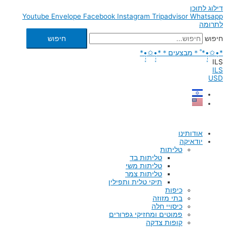
דילוג לתוכן
Youtube
Envelope
Facebook
Instagram
Tripadvisor
Whatsapp
לתרומה
חיפוש
חיפוש
*•̩̩͙✩•̩̩͙*˚＊מבצעים＊*•̩̩͙✩•̩̩͙*
ILS
ILS
USD
אודותינו
יודאיקה
טליתות
טליתות בד
טליתות משי
טליתות צמר
תיקי טלית ותפילין
כיפות
בתי מזוזה
כיסויי חלה
פמוטים ומחזיקי גפרורים
קופות צדקה