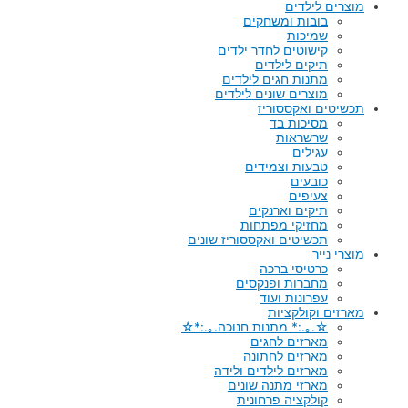
מוצרים לילדים
בובות ומשחקים
שמיכות
קישוטים לחדר ילדים
תיקים לילדים
מתנות חגים לילדים
מוצרים שונים לילדים
תכשיטים ואקססוריז
מסיכות בד
שרשראות
עגילים
טבעות וצמידים
כובעים
צעיפים
תיקים וארנקים
מחזיקי מפתחות
תכשיטים ואקססוריז שונים
מוצרי נייר
כרטיסי ברכה
מחברות ופנקסים
עפרונות ועוד
מארזים וקולקציות
☆.｡.:* מתנות חנוכה.｡.:*☆
מארזים לחגים
מארזים לחתונה
מארזים לילדים ולידה
מארזי מתנה שונים
קולקציה פרחונית