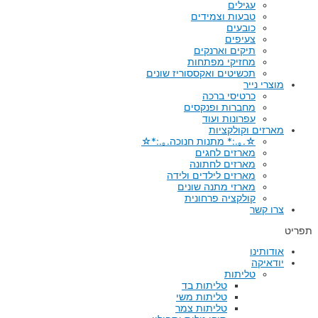
עגילים
טבעות וצמידים
כובעים
צעיפים
תיקים וארנקים
מחזיקי מפתחות
תכשיטים ואקססוריז שונים
מוצרי נייר
כרטיסי ברכה
מחברות ופנקסים
עפרונות ועוד
מארזים וקולקציות
☆.｡.:* מתנות חנוכה.｡.:*☆
מארזים לחגים
מארזים לחתונה
מארזים לילדים ולידה
מארזי מתנה שונים
קולקציה פרחונית
צרו קשר
תפריט
אודותינו
יודאיקה
טליתות
טליתות בד
טליתות משי
טליתות צמר