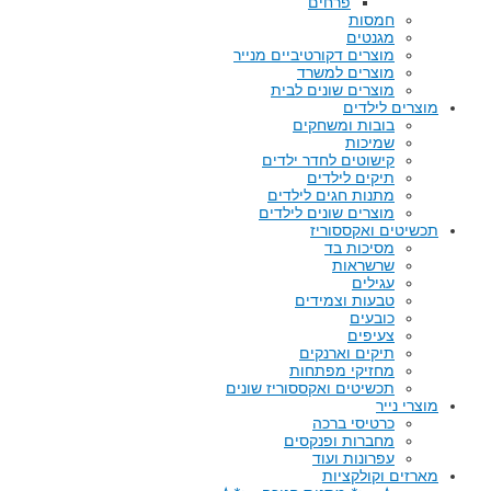
פרחים
חמסות
מגנטים
מוצרים דקורטיביים מנייר
מוצרים למשרד
מוצרים שונים לבית
מוצרים לילדים
בובות ומשחקים
שמיכות
קישוטים לחדר ילדים
תיקים לילדים
מתנות חגים לילדים
מוצרים שונים לילדים
תכשיטים ואקססוריז
מסיכות בד
שרשראות
עגילים
טבעות וצמידים
כובעים
צעיפים
תיקים וארנקים
מחזיקי מפתחות
תכשיטים ואקססוריז שונים
מוצרי נייר
כרטיסי ברכה
מחברות ופנקסים
עפרונות ועוד
מארזים וקולקציות