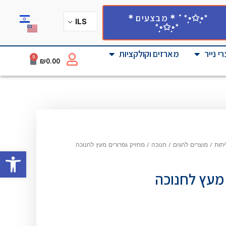
*•̩̩͙✩•̩̩͙*˚＊מבצעים＊
ILS
*•̩̩͙✩•̩̩͙*
י נייר
מארזים וקולקציות
0
₪
0.00
יתות
/
מוצרים לחגים
/
חנוכה
/
מחזיק גפרורים מעץ לחנוכה
פתח סרגל
 מעץ לחנוכה