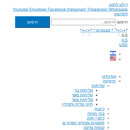
דילוג לתוכן
Youtube
Envelope
Facebook
Instagram
Tripadvisor
Whatsapp
לתרומה
חיפוש
חיפוש
*•̩̩͙✩•̩̩͙*˚＊מבצעים＊*•̩̩͙✩•̩̩͙*
ILS
ILS
USD
אודותינו
יודאיקה
טליתות
טליתות בד
טליתות משי
טליתות צמר
תיקי טלית ותפילין
כיפות
בתי מזוזה
כיסויי חלה
פמוטים ומחזיקי גפרורים
קופות צדקה