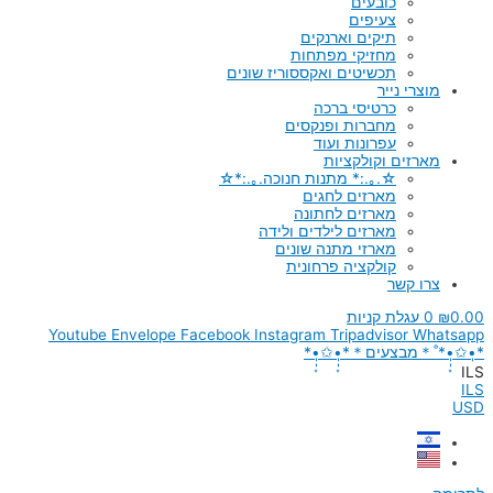
כובעים
צעיפים
תיקים וארנקים
מחזיקי מפתחות
תכשיטים ואקססוריז שונים
מוצרי נייר
כרטיסי ברכה
מחברות ופנקסים
עפרונות ועוד
מארזים וקולקציות
☆.｡.:* מתנות חנוכה.｡.:*☆
מארזים לחגים
מארזים לחתונה
מארזים לילדים ולידה
מארזי מתנה שונים
קולקציה פרחונית
צרו קשר
0.00
₪
0
עגלת קניות
Youtube
Envelope
Facebook
Instagram
Tripadvisor
Whatsapp
*•̩̩͙✩•̩̩͙*˚＊מבצעים＊*•̩̩͙✩•̩̩͙*
ILS
ILS
USD