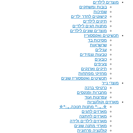
מוצרים לילדים
בובות ומשחקים
שמיכות
קישוטים לחדר ילדים
תיקים לילדים
מתנות חגים לילדים
מוצרים שונים לילדים
תכשיטים ואקססוריז
מסיכות בד
שרשראות
עגילים
טבעות וצמידים
כובעים
צעיפים
תיקים וארנקים
מחזיקי מפתחות
תכשיטים ואקססוריז שונים
מוצרי נייר
כרטיסי ברכה
מחברות ופנקסים
עפרונות ועוד
מארזים וקולקציות
☆.｡.:* מתנות חנוכה.｡.:*☆
מארזים לחגים
מארזים לחתונה
מארזים לילדים ולידה
מארזי מתנה שונים
קולקציה פרחונית