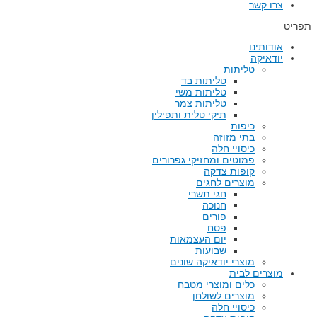
צרו קשר
תפריט
אודותינו
יודאיקה
טליתות
טליתות בד
טליתות משי
טליתות צמר
תיקי טלית ותפילין
כיפות
בתי מזוזה
כיסויי חלה
פמוטים ומחזיקי גפרורים
קופות צדקה
מוצרים לחגים
חגי תשרי
חנוכה
פורים
פסח
יום העצמאות
שבועות
מוצרי יודאיקה שונים
מוצרים לבית
כלים ומוצרי מטבח
מוצרים לשולחן
כיסויי חלה