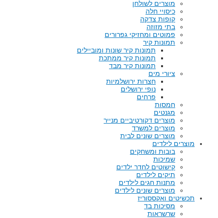
מוצרים לשולחן
כיסויי חלה
קופות צדקה
בתי מזוזה
פמוטים ומחזיקי גפרורים
תמונות קיר
תמונות קיר שונות ומוביילים
תמונות קיר ממתכת
תמונות קיר מבד
ציורי מים
חצרות ירושלמיות
נופי ירושלים
פרחים
חמסות
מגנטים
מוצרים דקורטיביים מנייר
מוצרים למשרד
מוצרים שונים לבית
מוצרים לילדים
בובות ומשחקים
שמיכות
קישוטים לחדר ילדים
תיקים לילדים
מתנות חגים לילדים
מוצרים שונים לילדים
תכשיטים ואקססוריז
מסיכות בד
שרשראות