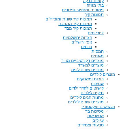
קופות צדקה
בתי מזוזה
פמוטים ומחזיקי גפרורים
תמונות קיר
תמונות קיר שונות ומוביילים
תמונות קיר ממתכת
תמונות קיר מבד
ציורי מים
חצרות ירושלמיות
נופי ירושלים
פרחים
חמסות
מגנטים
מוצרים דקורטיביים מנייר
מוצרים למשרד
מוצרים שונים לבית
מוצרים לילדים
בובות ומשחקים
שמיכות
קישוטים לחדר ילדים
תיקים לילדים
מתנות חגים לילדים
מוצרים שונים לילדים
תכשיטים ואקססוריז
מסיכות בד
שרשראות
עגילים
טבעות וצמידים