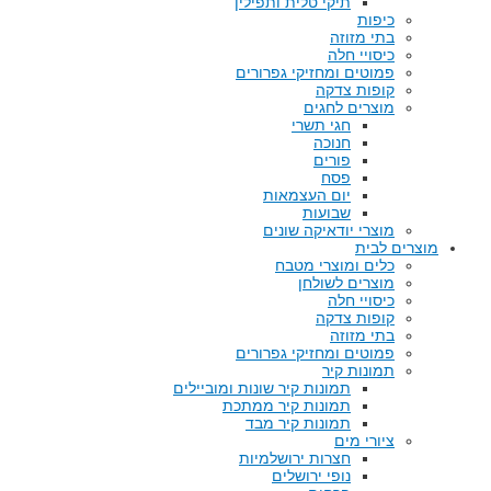
תיקי טלית ותפילין
כיפות
בתי מזוזה
כיסויי חלה
פמוטים ומחזיקי גפרורים
קופות צדקה
מוצרים לחגים
חגי תשרי
חנוכה
פורים
פסח
יום העצמאות
שבועות
מוצרי יודאיקה שונים
מוצרים לבית
כלים ומוצרי מטבח
מוצרים לשולחן
כיסויי חלה
קופות צדקה
בתי מזוזה
פמוטים ומחזיקי גפרורים
תמונות קיר
תמונות קיר שונות ומוביילים
תמונות קיר ממתכת
תמונות קיר מבד
ציורי מים
חצרות ירושלמיות
נופי ירושלים