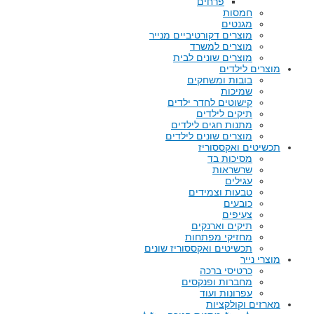
פרחים
חמסות
מגנטים
מוצרים דקורטיביים מנייר
מוצרים למשרד
מוצרים שונים לבית
מוצרים לילדים
בובות ומשחקים
שמיכות
קישוטים לחדר ילדים
תיקים לילדים
מתנות חגים לילדים
מוצרים שונים לילדים
תכשיטים ואקססוריז
מסיכות בד
שרשראות
עגילים
טבעות וצמידים
כובעים
צעיפים
תיקים וארנקים
מחזיקי מפתחות
תכשיטים ואקססוריז שונים
מוצרי נייר
כרטיסי ברכה
מחברות ופנקסים
עפרונות ועוד
מארזים וקולקציות