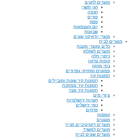
מוצרים לחגים
חגי תשרי
חנוכה
פורים
פסח
יום העצמאות
שבועות
מוצרי יודאיקה שונים
מוצרים לבית
כלים ומוצרי מטבח
מוצרים לשולחן
כיסויי חלה
קופות צדקה
בתי מזוזה
פמוטים ומחזיקי גפרורים
תמונות קיר
תמונות קיר שונות ומוביילים
תמונות קיר ממתכת
תמונות קיר מבד
ציורי מים
חצרות ירושלמיות
נופי ירושלים
פרחים
חמסות
מגנטים
מוצרים דקורטיביים מנייר
מוצרים למשרד
מוצרים שונים לבית