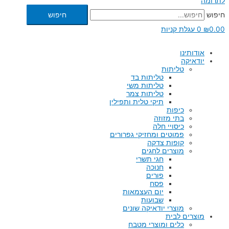
לתרומה
חיפוש
חיפוש
0.00
₪
0
עגלת קניות
אודותינו
יודאיקה
טליתות
טליתות בד
טליתות משי
טליתות צמר
תיקי טלית ותפילין
כיפות
בתי מזוזה
כיסויי חלה
פמוטים ומחזיקי גפרורים
קופות צדקה
מוצרים לחגים
חגי תשרי
חנוכה
פורים
פסח
יום העצמאות
שבועות
מוצרי יודאיקה שונים
מוצרים לבית
כלים ומוצרי מטבח