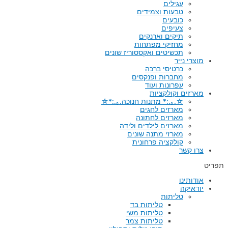
עגילים
טבעות וצמידים
כובעים
צעיפים
תיקים וארנקים
מחזיקי מפתחות
תכשיטים ואקססוריז שונים
מוצרי נייר
כרטיסי ברכה
מחברות ופנקסים
עפרונות ועוד
מארזים וקולקציות
☆.｡.:* מתנות חנוכה.｡.:*☆
מארזים לחגים
מארזים לחתונה
מארזים לילדים ולידה
מארזי מתנה שונים
קולקציה פרחונית
צרו קשר
תפריט
אודותינו
יודאיקה
טליתות
טליתות בד
טליתות משי
טליתות צמר