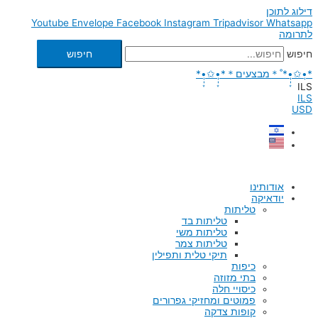
דילוג לתוכן
Youtube
Envelope
Facebook
Instagram
Tripadvisor
Whatsapp
לתרומה
חיפוש
חיפוש
*•̩̩͙✩•̩̩͙*˚＊מבצעים＊*•̩̩͙✩•̩̩͙*
ILS
ILS
USD
אודותינו
יודאיקה
טליתות
טליתות בד
טליתות משי
טליתות צמר
תיקי טלית ותפילין
כיפות
בתי מזוזה
כיסויי חלה
פמוטים ומחזיקי גפרורים
קופות צדקה