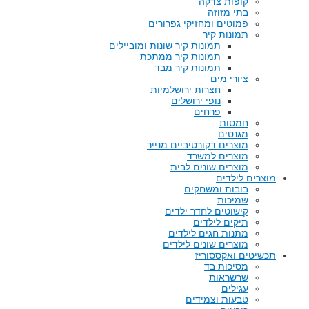
קופות צדקה
בתי מזוזה
פמוטים ומחזיקי גפרורים
תמונות קיר
תמונות קיר שונות ומוביילים
תמונות קיר ממתכת
תמונות קיר מבד
ציורי מים
חצרות ירושלמיות
נופי ירושלים
פרחים
חמסות
מגנטים
מוצרים דקורטיביים מנייר
מוצרים למשרד
מוצרים שונים לבית
מוצרים לילדים
בובות ומשחקים
שמיכות
קישוטים לחדר ילדים
תיקים לילדים
מתנות חגים לילדים
מוצרים שונים לילדים
תכשיטים ואקססוריז
מסיכות בד
שרשראות
עגילים
טבעות וצמידים