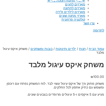
☆.｡.:* מתנות חנוכה.｡.:*☆
מארזים לחגים
מארזים לחתונה
מארזים לילדים ולידה
מארזי מתנה שונים
קולקציה פרחונית
צרו קשר
לתרומה
עמוד הבית
/
חנות
/
ילדים ותינוקות
/
בובות ומשחקים
/
משחק איקס עיגול
מלבד
משחק איקס עיגול מלבד
₪
100.00
משחק מתוק ורך של איקס עיגול עשוי לבד. לוח המשחק נפתח עם רוכסן
ומשמש גם כתיק אחסון לכל החלקים.
מגיע עם 5 איקסים ו-5 עיגולים מרופדים בצבעים שונים.