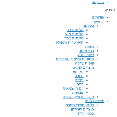
צרו קשר
תפריט
אודותינו
יודאיקה
טליתות
טליתות בד
טליתות משי
טליתות צמר
תיקי טלית ותפילין
כיפות
בתי מזוזה
כיסויי חלה
פמוטים ומחזיקי גפרורים
קופות צדקה
מוצרים לחגים
חגי תשרי
חנוכה
פורים
פסח
יום העצמאות
שבועות
מוצרי יודאיקה שונים
מוצרים לבית
כלים ומוצרי מטבח
מוצרים לשולחן
כיסויי חלה