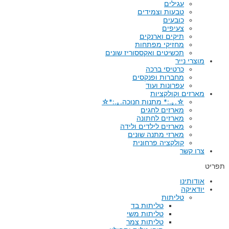
עגילים
טבעות וצמידים
כובעים
צעיפים
תיקים וארנקים
מחזיקי מפתחות
תכשיטים ואקססוריז שונים
מוצרי נייר
כרטיסי ברכה
מחברות ופנקסים
עפרונות ועוד
מארזים וקולקציות
☆.｡.:* מתנות חנוכה.｡.:*☆
מארזים לחגים
מארזים לחתונה
מארזים לילדים ולידה
מארזי מתנה שונים
קולקציה פרחונית
צרו קשר
תפריט
אודותינו
יודאיקה
טליתות
טליתות בד
טליתות משי
טליתות צמר