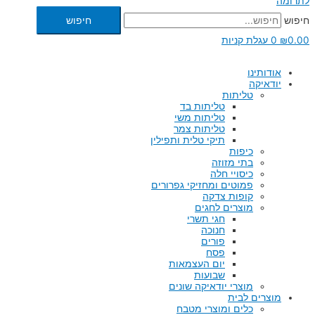
לתרומה
חיפוש
חיפוש
0.00
₪
0
עגלת קניות
אודותינו
יודאיקה
טליתות
טליתות בד
טליתות משי
טליתות צמר
תיקי טלית ותפילין
כיפות
בתי מזוזה
כיסויי חלה
פמוטים ומחזיקי גפרורים
קופות צדקה
מוצרים לחגים
חגי תשרי
חנוכה
פורים
פסח
יום העצמאות
שבועות
מוצרי יודאיקה שונים
מוצרים לבית
כלים ומוצרי מטבח