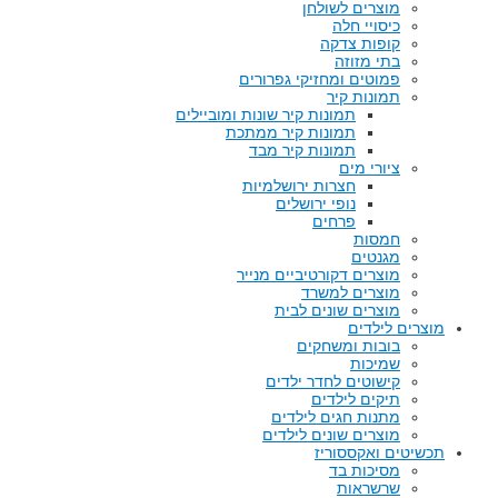
מוצרים לשולחן
כיסויי חלה
קופות צדקה
בתי מזוזה
פמוטים ומחזיקי גפרורים
תמונות קיר
תמונות קיר שונות ומוביילים
תמונות קיר ממתכת
תמונות קיר מבד
ציורי מים
חצרות ירושלמיות
נופי ירושלים
פרחים
חמסות
מגנטים
מוצרים דקורטיביים מנייר
מוצרים למשרד
מוצרים שונים לבית
מוצרים לילדים
בובות ומשחקים
שמיכות
קישוטים לחדר ילדים
תיקים לילדים
מתנות חגים לילדים
מוצרים שונים לילדים
תכשיטים ואקססוריז
מסיכות בד
שרשראות