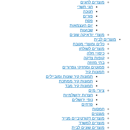
מוצרים לחגים
חגי תשרי
חנוכה
פורים
פסח
יום העצמאות
שבועות
מוצרי יודאיקה שונים
מוצרים לבית
כלים ומוצרי מטבח
מוצרים לשולחן
כיסויי חלה
קופות צדקה
בתי מזוזה
פמוטים ומחזיקי גפרורים
תמונות קיר
תמונות קיר שונות ומוביילים
תמונות קיר ממתכת
תמונות קיר מבד
ציורי מים
חצרות ירושלמיות
נופי ירושלים
פרחים
חמסות
מגנטים
מוצרים דקורטיביים מנייר
מוצרים למשרד
מוצרים שונים לבית