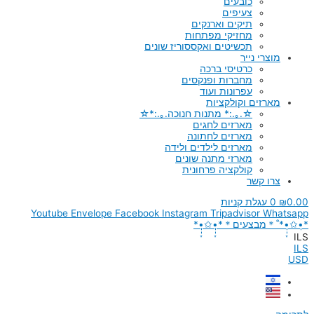
כובעים
צעיפים
תיקים וארנקים
מחזיקי מפתחות
תכשיטים ואקססוריז שונים
מוצרי נייר
כרטיסי ברכה
מחברות ופנקסים
עפרונות ועוד
מארזים וקולקציות
☆.｡.:* מתנות חנוכה.｡.:*☆
מארזים לחגים
מארזים לחתונה
מארזים לילדים ולידה
מארזי מתנה שונים
קולקציה פרחונית
צרו קשר
0.00
₪
0
עגלת קניות
Youtube
Envelope
Facebook
Instagram
Tripadvisor
Whatsapp
*•̩̩͙✩•̩̩͙*˚＊מבצעים＊*•̩̩͙✩•̩̩͙*
ILS
ILS
USD