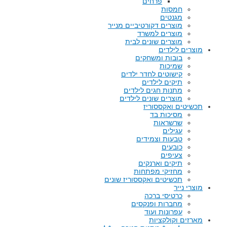
פרחים
חמסות
מגנטים
מוצרים דקורטיביים מנייר
מוצרים למשרד
מוצרים שונים לבית
מוצרים לילדים
בובות ומשחקים
שמיכות
קישוטים לחדר ילדים
תיקים לילדים
מתנות חגים לילדים
מוצרים שונים לילדים
תכשיטים ואקססוריז
מסיכות בד
שרשראות
עגילים
טבעות וצמידים
כובעים
צעיפים
תיקים וארנקים
מחזיקי מפתחות
תכשיטים ואקססוריז שונים
מוצרי נייר
כרטיסי ברכה
מחברות ופנקסים
עפרונות ועוד
מארזים וקולקציות