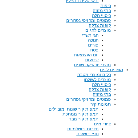
תיקי טלית ותפילין
כיפות
בתי מזוזה
כיסויי חלה
פמוטים ומחזיקי גפרורים
קופות צדקה
מוצרים לחגים
חגי תשרי
חנוכה
פורים
פסח
יום העצמאות
שבועות
מוצרי יודאיקה שונים
מוצרים לבית
כלים ומוצרי מטבח
מוצרים לשולחן
כיסויי חלה
קופות צדקה
בתי מזוזה
פמוטים ומחזיקי גפרורים
תמונות קיר
תמונות קיר שונות ומוביילים
תמונות קיר ממתכת
תמונות קיר מבד
ציורי מים
חצרות ירושלמיות
נופי ירושלים