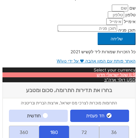
שם
טלפון
אימייל
תוכן פניה
שליחה
כל הזכויות שמורות ליד לקשיש 2021
האתר פותח עם המון אהבה ❤ על ידי Wivo
Select your currency
ILS
שקל ישראלי חדש
USD
דולר ארה"ב