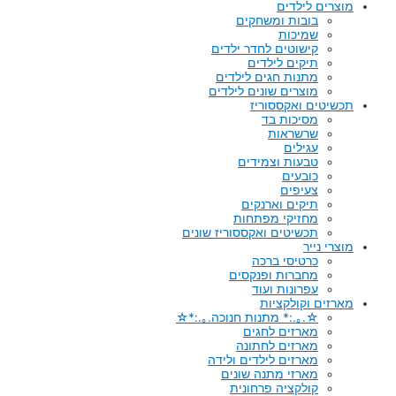
מוצרים לילדים
בובות ומשחקים
שמיכות
קישוטים לחדר ילדים
תיקים לילדים
מתנות חגים לילדים
מוצרים שונים לילדים
תכשיטים ואקססוריז
מסיכות בד
שרשראות
עגילים
טבעות וצמידים
כובעים
צעיפים
תיקים וארנקים
מחזיקי מפתחות
תכשיטים ואקססוריז שונים
מוצרי נייר
כרטיסי ברכה
מחברות ופנקסים
עפרונות ועוד
מארזים וקולקציות
☆.｡.:* מתנות חנוכה.｡.:*☆
מארזים לחגים
מארזים לחתונה
מארזים לילדים ולידה
מארזי מתנה שונים
קולקציה פרחונית