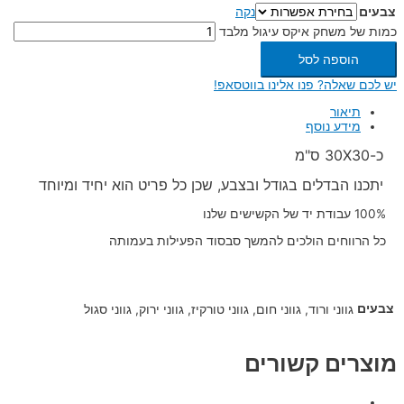
צבעים
נקה
כמות של משחק איקס עיגול מלבד
הוספה לסל
יש לכם שאלה? פנו אלינו בווטסאפ!
תיאור
מידע נוסף
כ-30X30 ס"מ
יתכנו הבדלים בגודל ובצבע, שכן כל פריט הוא יחיד ומיוחד
100% עבודת יד של הקשישים שלנו
כל הרווחים הולכים להמשך סבסוד הפעילות בעמותה
צבעים
גווני ורוד, גווני חום, גווני טורקיז, גווני ירוק, גווני סגול
מוצרים קשורים