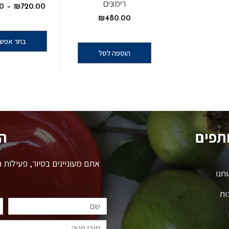
רימונים
00
–
₪
720.00
₪
480.00
בחר אפשר
הוספה לסל
ותפים
ה
אתם מעוניינים בסיור, פעילות
תנו
ות