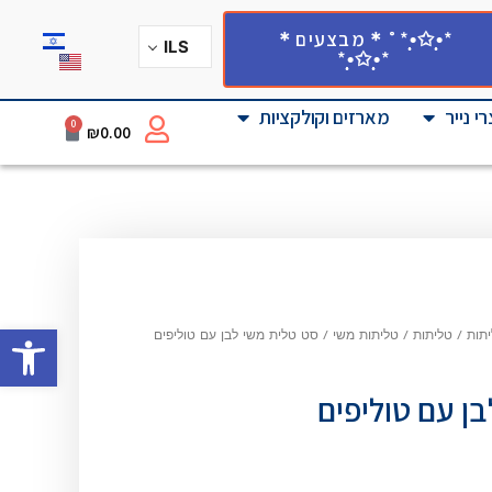
*•̩̩͙✩•̩̩͙*˚＊מבצעים＊
ILS
*•̩̩͙✩•̩̩͙*
י נייר
מארזים וקולקציות
0
₪
0.00
פתח סרגל
יתות
/
טליתות
/
טליתות משי
/
סט טלית משי לבן עם טוליפים
ן עם טוליפים