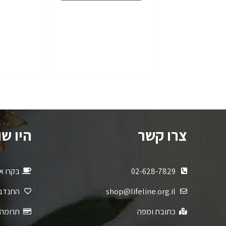
צרו קשר
היו ש
02-628-7829
בקרו או
shop@lifeline.org.il
התנדב
כתובת ומפה
תרומה