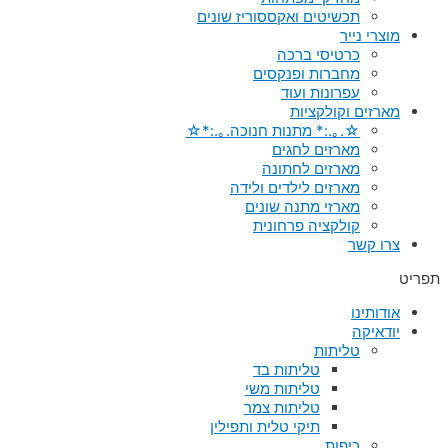
תכשיטים ואקססוריז שונים
מוצרי נייר
כרטיסי ברכה
מחברות ופנקסים
עפרונות ועוד
מארזים וקולקציות
☆.｡.:* מתנות חנוכה.｡.:*☆
מארזים לחגים
מארזים לחתונה
מארזים לילדים ולידה
מארזי מתנה שונים
קולקציה פרחונית
צרו קשר
תפריט
אודותינו
יודאיקה
טליתות
טליתות בד
טליתות משי
טליתות צמר
תיקי טלית ותפילין
כיפות