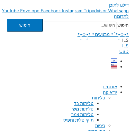
דילוג לתוכן
Youtube
Envelope
Facebook
Instagram
Tripadvisor
Whatsapp
לתרומה
חיפוש
חיפוש
*•̩̩͙✩•̩̩͙*˚＊מבצעים＊*•̩̩͙✩•̩̩͙*
ILS
ILS
USD
אודותינו
יודאיקה
טליתות
טליתות בד
טליתות משי
טליתות צמר
תיקי טלית ותפילין
כיפות