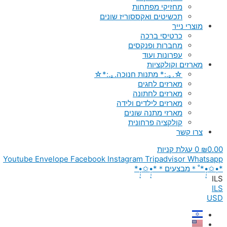
מחזיקי מפתחות
תכשיטים ואקססוריז שונים
מוצרי נייר
כרטיסי ברכה
מחברות ופנקסים
עפרונות ועוד
מארזים וקולקציות
☆.｡.:* מתנות חנוכה.｡.:*☆
מארזים לחגים
מארזים לחתונה
מארזים לילדים ולידה
מארזי מתנה שונים
קולקציה פרחונית
צרו קשר
0.00
₪
0
עגלת קניות
Youtube
Envelope
Facebook
Instagram
Tripadvisor
Whatsapp
*•̩̩͙✩•̩̩͙*˚＊מבצעים＊*•̩̩͙✩•̩̩͙*
ILS
ILS
USD