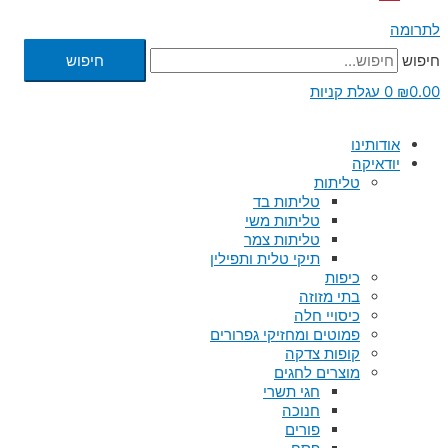
לתרומה
חיפוש
חיפוש
0.00
₪
0
עגלת קניות
אודותינו
יודאיקה
טליתות
טליתות בד
טליתות משי
טליתות צמר
תיקי טלית ותפילין
כיפות
בתי מזוזה
כיסויי חלה
פמוטים ומחזיקי גפרורים
קופות צדקה
מוצרים לחגים
חגי תשרי
חנוכה
פורים