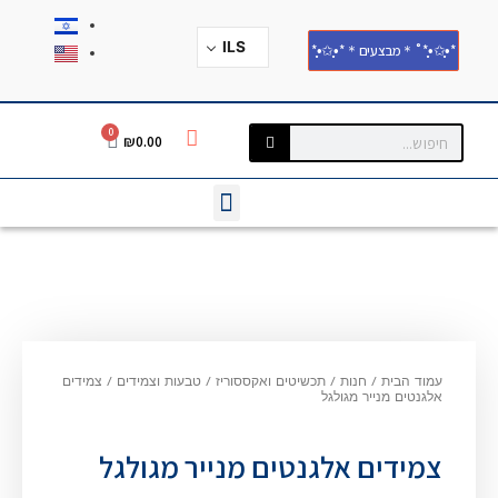
ILS
*•̩̩͙✩•̩̩͙*˚＊מבצעים＊*•̩̩͙✩•̩̩͙*
0
₪
0.00
עמוד הבית
/
חנות
/
תכשיטים ואקססוריז
/
טבעות וצמידים
/
צמידים
אלגנטים מנייר מגולגל
צמידים אלגנטים מנייר מגולגל