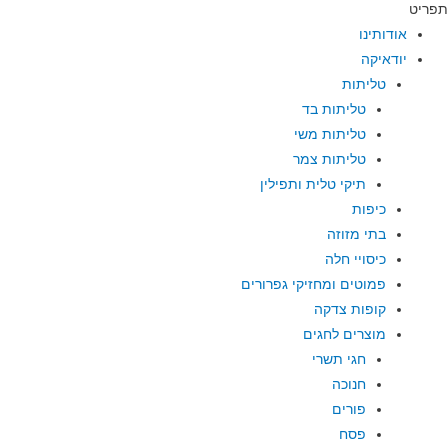
תפריט
אודותינו
יודאיקה
טליתות
טליתות בד
טליתות משי
טליתות צמר
תיקי טלית ותפילין
כיפות
בתי מזוזה
כיסויי חלה
פמוטים ומחזיקי גפרורים
קופות צדקה
מוצרים לחגים
חגי תשרי
חנוכה
פורים
פסח