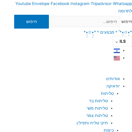
Youtube
Envelope
Facebook
Instagram
Tripadvisor
Whatsapp
לתרומה
חיפוש
חיפוש
*•̩̩͙✩•̩̩͙*˚＊מבצעים＊*•̩̩͙✩•̩̩͙*
ILS
אודותינו
יודאיקה
טליתות
טליתות בד
טליתות משי
טליתות צמר
תיקי טלית ותפילין
כיפות