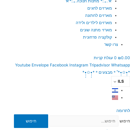
☆.｡.:* מתנות חנוכה.｡.:*☆
מארזים לחגים
מארזים לחתונה
מארזים לילדים ולידה
מארזי מתנה שונים
קולקציה פרחונית
צרו קשר
0.00
₪
0
עגלת קניות
Youtube
Envelope
Facebook
Instagram
Tripadvisor
Whatsapp
*•̩̩͙✩•̩̩͙*˚＊מבצעים＊*•̩̩͙✩•̩̩͙*
ILS
לתרומה
חיפוש
חיפוש