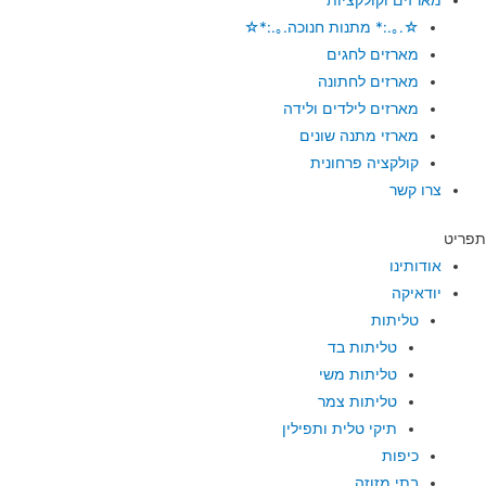
☆.｡.:* מתנות חנוכה.｡.:*☆
מארזים לחגים
מארזים לחתונה
מארזים לילדים ולידה
מארזי מתנה שונים
קולקציה פרחונית
צרו קשר
תפריט
אודותינו
יודאיקה
טליתות
טליתות בד
טליתות משי
טליתות צמר
תיקי טלית ותפילין
כיפות
בתי מזוזה