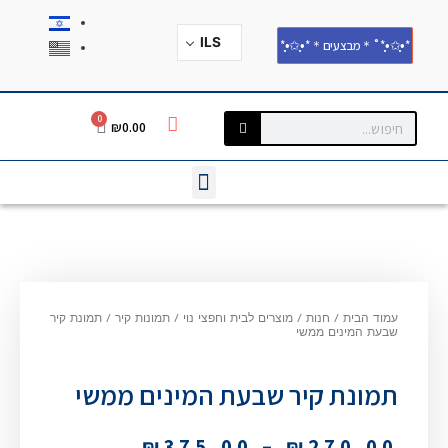
ILS
*•̩̩͙✩•̩̩͙*˚＊מבצעים＊*•̩̩͙✩•̩̩͙*
0
₪
0.00
עמוד הבית
/
חנות
/
מוצרים לבית וחפצי נוי
/
תמונות קיר
/
תמונת קיר
שבעת המינים ממשי
תמונת קיר שבעת המינים ממשי
₪
375.00
–
₪
270.00