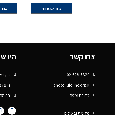
בחר אפשרויות
בחר א
צרו קשר
היו ש
02-628-7829
בקרו או
shop@lifeline.org.il
התנדב
כתובת ומפה
תרומה
מדיניות וביטולים