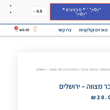
*•̩̩͙✩•̩̩͙*˚＊מבצעים＊
ILS
*•̩̩͙✩•̩̩͙*
0
מארזים וקולקציות
צרו קשר
₪
0.00
כרטיסים
/
כרטיסי ברכה
/
כרטיס ברכה לבר מצווה – ירושלים
 מצווה – ירושלים
₪
20.