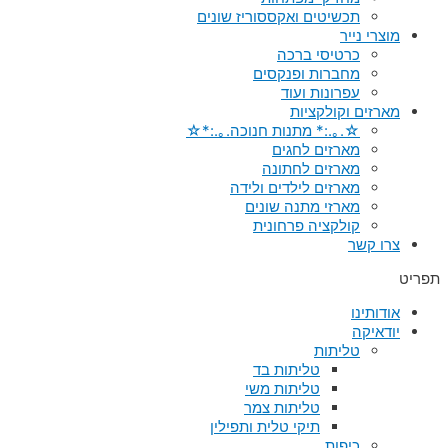
תכשיטים ואקססוריז שונים
מוצרי נייר
כרטיסי ברכה
מחברות ופנקסים
עפרונות ועוד
מארזים וקולקציות
☆.｡.:* מתנות חנוכה.｡.:*☆
מארזים לחגים
מארזים לחתונה
מארזים לילדים ולידה
מארזי מתנה שונים
קולקציה פרחונית
צרו קשר
תפריט
אודותינו
יודאיקה
טליתות
טליתות בד
טליתות משי
טליתות צמר
תיקי טלית ותפילין
כיפות