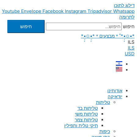
דילוג לתוכן
Youtube
Envelope
Facebook
Instagram
Tripadvisor
Whatsapp
לתרומה
חיפוש
חיפוש
*•̩̩͙✩•̩̩͙*˚＊מבצעים＊*•̩̩͙✩•̩̩͙*
ILS
ILS
USD
אודותינו
יודאיקה
טליתות
טליתות בד
טליתות משי
טליתות צמר
תיקי טלית ותפילין
כיפות