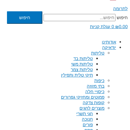
לתרומה
חיפוש
חיפוש
0.00
₪
0
עגלת קניות
אודותינו
יודאיקה
טליתות
טליתות בד
טליתות משי
טליתות צמר
תיקי טלית ותפילין
כיפות
בתי מזוזה
כיסויי חלה
פמוטים ומחזיקי גפרורים
קופות צדקה
מוצרים לחגים
חגי תשרי
חנוכה
פורים