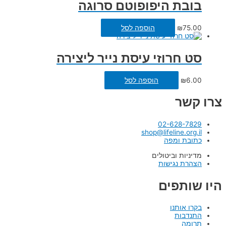
בובת היפופוטם סרוגה
75.00
₪
הוספה לסל
סט חרוזי עיסת נייר ליצירה
6.00
₪
הוספה לסל
צרו קשר
02-628-7829
shop@lifeline.org.il
כתובת ומפה
מדיניות וביטולים
הצהרת נגישות
היו שותפים
בקרו אותנו
התנדבות
תרומה