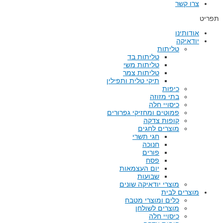
צרו קשר
תפריט
אודותינו
יודאיקה
טליתות
טליתות בד
טליתות משי
טליתות צמר
תיקי טלית ותפילין
כיפות
בתי מזוזה
כיסויי חלה
פמוטים ומחזיקי גפרורים
קופות צדקה
מוצרים לחגים
חגי תשרי
חנוכה
פורים
פסח
יום העצמאות
שבועות
מוצרי יודאיקה שונים
מוצרים לבית
כלים ומוצרי מטבח
מוצרים לשולחן
כיסויי חלה