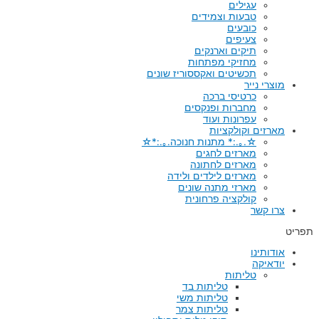
עגילים
טבעות וצמידים
כובעים
צעיפים
תיקים וארנקים
מחזיקי מפתחות
תכשיטים ואקססוריז שונים
מוצרי נייר
כרטיסי ברכה
מחברות ופנקסים
עפרונות ועוד
מארזים וקולקציות
☆.｡.:* מתנות חנוכה.｡.:*☆
מארזים לחגים
מארזים לחתונה
מארזים לילדים ולידה
מארזי מתנה שונים
קולקציה פרחונית
צרו קשר
תפריט
אודותינו
יודאיקה
טליתות
טליתות בד
טליתות משי
טליתות צמר