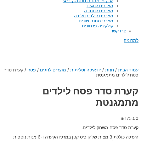
☆.｡.:* מתנות חנוכה.｡.:*☆
מארזים לחגים
מארזים לחתונה
מארזים לילדים ולידה
מארזי מתנה שונים
קולקציה פרחונית
צרו קשר
לתרומה
עמוד הבית
/
חנות
/
יודאיקה וטליתות
/
מוצרים לחגים
/
פסח
/
קערת סדר
פסח לילדים מתמגנטת
קערת סדר פסח לילדים
מתמגנטת
₪
175.00
קערת סדר פסח משחק לילדים.
הערכה כוללת 3 מצות שלהן כיס קטן במרכז הקערה ו-6 מנות נוספות