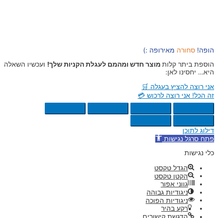
הופה!
סחורה
מאירופה :)
הוספת ביתר קלות
מוצר חדש ומהמם לעגלת הקניות שלך!
ועכשיו השאלה
היא… יחסינו לאן:
אני רוצה להציץ בעגלה 🛒
זה הכל! אני רוצה לרכוש 💳
דילוג לתוכן
פתח סרגל נגישות
כלי נגישות
הגדל טקסט
הקטן טקסט
גווני אפור
ניגודיות גבוהה
ניגודיות הפוכה
רקע בהיר
הדגשת קישורים