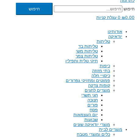
לתרומה
חיפוש
חיפוש
0.00
₪
0
עגלת קניות
אודותינו
יודאיקה
טליתות
טליתות בד
טליתות משי
טליתות צמר
תיקי טלית ותפילין
כיפות
בתי מזוזה
כיסויי חלה
פמוטים ומחזיקי גפרורים
קופות צדקה
מוצרים לחגים
חגי תשרי
חנוכה
פורים
פסח
יום העצמאות
שבועות
מוצרי יודאיקה שונים
מוצרים לבית
כלים ומוצרי מטבח