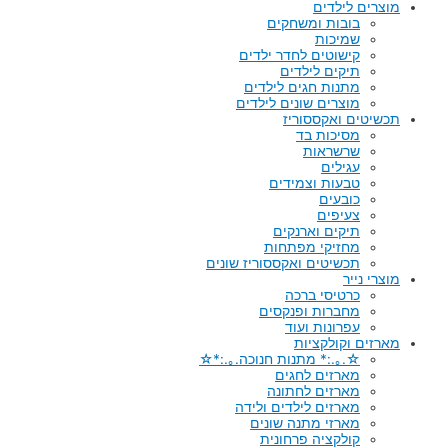
מוצרים לילדים
בובות ומשחקים
שמיכות
קישוטים לחדר ילדים
תיקים לילדים
מתנות חגים לילדים
מוצרים שונים לילדים
תכשיטים ואקססוריז
מסיכות בד
שרשראות
עגילים
טבעות וצמידים
כובעים
צעיפים
תיקים וארנקים
מחזיקי מפתחות
תכשיטים ואקססוריז שונים
מוצרי נייר
כרטיסי ברכה
מחברות ופנקסים
עפרונות ועוד
מארזים וקולקציות
☆.｡.:* מתנות חנוכה.｡.:*☆
מארזים לחגים
מארזים לחתונה
מארזים לילדים ולידה
מארזי מתנה שונים
קולקציה פרחונית