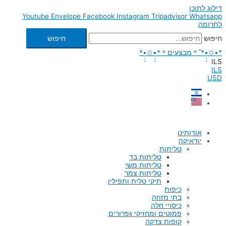
דילוג לתוכן
Youtube
Envelope
Facebook
Instagram
Tripadvisor
Whatsapp
לתרומה
חיפוש
חיפוש
*•̩̩͙✩•̩̩͙*˚＊מבצעים＊*•̩̩͙✩•̩̩͙*
ILS
ILS
USD
אודותינו
יודאיקה
טליתות
טליתות בד
טליתות משי
טליתות צמר
תיקי טלית ותפילין
כיפות
בתי מזוזה
כיסויי חלה
פמוטים ומחזיקי גפרורים
קופות צדקה