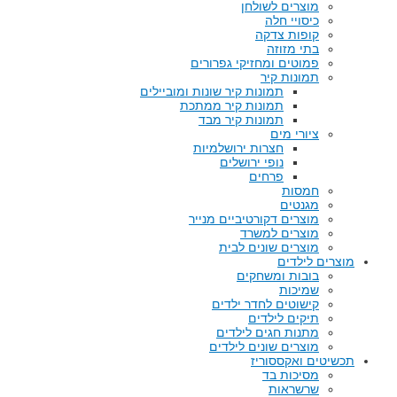
מוצרים לשולחן
כיסויי חלה
קופות צדקה
בתי מזוזה
פמוטים ומחזיקי גפרורים
תמונות קיר
תמונות קיר שונות ומוביילים
תמונות קיר ממתכת
תמונות קיר מבד
ציורי מים
חצרות ירושלמיות
נופי ירושלים
פרחים
חמסות
מגנטים
מוצרים דקורטיביים מנייר
מוצרים למשרד
מוצרים שונים לבית
מוצרים לילדים
בובות ומשחקים
שמיכות
קישוטים לחדר ילדים
תיקים לילדים
מתנות חגים לילדים
מוצרים שונים לילדים
תכשיטים ואקססוריז
מסיכות בד
שרשראות