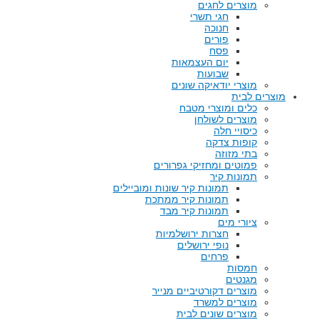
מוצרים לחגים
חגי תשרי
חנוכה
פורים
פסח
יום העצמאות
שבועות
מוצרי יודאיקה שונים
מוצרים לבית
כלים ומוצרי מטבח
מוצרים לשולחן
כיסויי חלה
קופות צדקה
בתי מזוזה
פמוטים ומחזיקי גפרורים
תמונות קיר
תמונות קיר שונות ומוביילים
תמונות קיר ממתכת
תמונות קיר מבד
ציורי מים
חצרות ירושלמיות
נופי ירושלים
פרחים
חמסות
מגנטים
מוצרים דקורטיביים מנייר
מוצרים למשרד
מוצרים שונים לבית