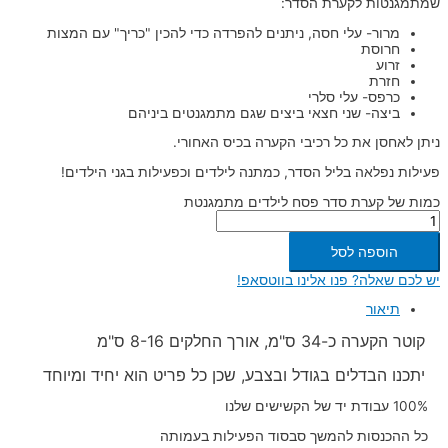
שמתמגנטות לקערת הסדר:
מרור- עלי חסה, ניתנים להפרדה כדי להכין "כריך" עם המצות
חרוסת
זרוע
חזרת
כרפס- עלי סלרי
ביצה- שני חצאי ביצים שגם מתמגנטים ביניהם
ניתן לאחסן את כל רכיבי הקערה בכיס האחורי.
פעילות נפלאה בליל הסדר, כמתנה לילדים וכפעילות בגני הילדים!
כמות של קערת סדר פסח לילדים מתמגנטת
הוספה לסל
יש לכם שאלה? פנו אלינו בווטסאפ!
תיאור
קוטר הקערה כ-34 ס"מ, אורך החלקים 8-16 ס"מ
יתכנו הבדלים בגודל ובצבע, שכן כל פריט הוא יחיד ומיוחד
100% עבודת יד של הקשישים שלנו
כל ההכנסות להמשך סבסוד הפעילות בעמותה