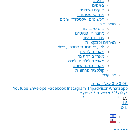
כובעים
צעיפים
תיקים וארנקים
מחזיקי מפתחות
תכשיטים ואקססוריז שונים
מוצרי נייר
כרטיסי ברכה
מחברות ופנקסים
עפרונות ועוד
מארזים וקולקציות
☆.｡.:* מתנות חנוכה.｡.:*☆
מארזים לחגים
מארזים לחתונה
מארזים לילדים ולידה
מארזי מתנה שונים
קולקציה פרחונית
צרו קשר
0.00
₪
0
עגלת קניות
Youtube
Envelope
Facebook
Instagram
Tripadvisor
Whatsapp
*•̩̩͙✩•̩̩͙*˚＊מבצעים＊*•̩̩͙✩•̩̩͙*
ILS
ILS
USD