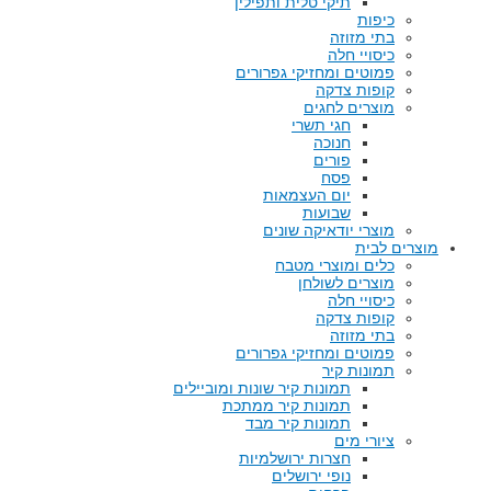
תיקי טלית ותפילין
כיפות
בתי מזוזה
כיסויי חלה
פמוטים ומחזיקי גפרורים
קופות צדקה
מוצרים לחגים
חגי תשרי
חנוכה
פורים
פסח
יום העצמאות
שבועות
מוצרי יודאיקה שונים
מוצרים לבית
כלים ומוצרי מטבח
מוצרים לשולחן
כיסויי חלה
קופות צדקה
בתי מזוזה
פמוטים ומחזיקי גפרורים
תמונות קיר
תמונות קיר שונות ומוביילים
תמונות קיר ממתכת
תמונות קיר מבד
ציורי מים
חצרות ירושלמיות
נופי ירושלים