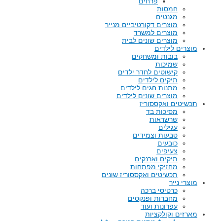
פרחים
חמסות
מגנטים
מוצרים דקורטיביים מנייר
מוצרים למשרד
מוצרים שונים לבית
מוצרים לילדים
בובות ומשחקים
שמיכות
קישוטים לחדר ילדים
תיקים לילדים
מתנות חגים לילדים
מוצרים שונים לילדים
תכשיטים ואקססוריז
מסיכות בד
שרשראות
עגילים
טבעות וצמידים
כובעים
צעיפים
תיקים וארנקים
מחזיקי מפתחות
תכשיטים ואקססוריז שונים
מוצרי נייר
כרטיסי ברכה
מחברות ופנקסים
עפרונות ועוד
מארזים וקולקציות