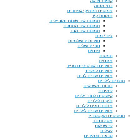
קופות צדקה
בתי מזוזה
פמוטים ומחזיקי גפרורים
תמונות קיר
תמונות קיר שונות ומוביילים
תמונות קיר ממתכת
תמונות קיר מבד
ציורי מים
חצרות ירושלמיות
נופי ירושלים
פרחים
חמסות
מגנטים
מוצרים דקורטיביים מנייר
מוצרים למשרד
מוצרים שונים לבית
מוצרים לילדים
בובות ומשחקים
שמיכות
קישוטים לחדר ילדים
תיקים לילדים
מתנות חגים לילדים
מוצרים שונים לילדים
תכשיטים ואקססוריז
מסיכות בד
שרשראות
עגילים
טבעות וצמידים